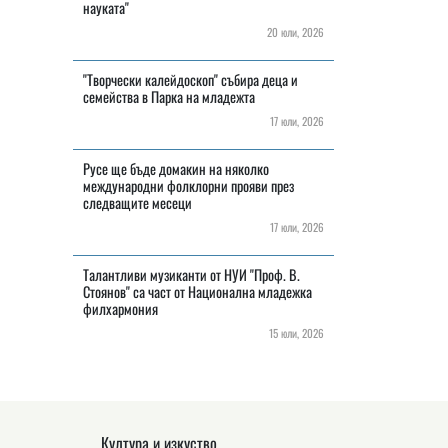
науката"
20 юли, 2026
"Творчески калейдоскоп" събира деца и
семейства в Парка на младежта
17 юли, 2026
Русе ще бъде домакин на няколко
международни фолклорни прояви през
следващите месеци
17 юли, 2026
Талантливи музиканти от НУИ "Проф. В.
Стоянов" са част от Национална младежка
филхармония
15 юли, 2026
Култура и изкуство