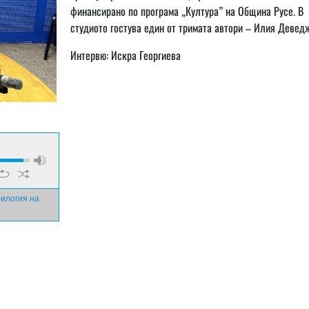
финансирано по програма „Култура” на Община Русе. В
студиото гостува един от тримата автори – Илия Девед
Интервю: Искра Георгиева
рилогия на