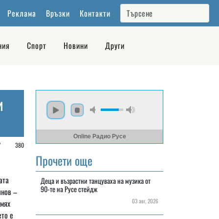
Реклама
Връзки
Контакти
ния
Спорт
Новини
Други
и
Online Радио Русе
 /
380
Прочети още
ата
Деца и възрастни танцуваха на музика от
90-те на Русе стейдж
янов –
03 авг, 2026
смях
ето е