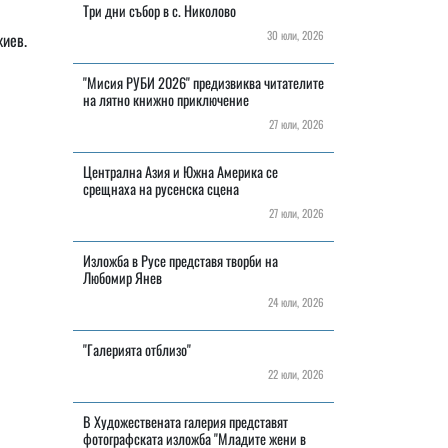
Три дни събор в с. Николово
30 юли, 2026
жиев.
"Мисия РУБИ 2026" предизвиква читателите
на лятно книжно приключение
27 юли, 2026
Централна Азия и Южна Америка се
срещнаха на русенска сцена
27 юли, 2026
Изложба в Русе представя творби на
Любомир Янев
24 юли, 2026
"Галерията отблизо"
22 юли, 2026
В Художествената галерия представят
фотографската изложба "Младите жени в