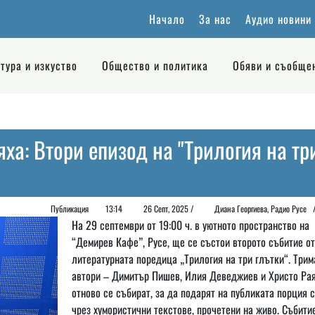
Начало
За нас
Аудио новини
тура и изкуство
Общество и политика
Обяви и съобще
яха: Втори епизод на "Трилогия на тр
Публикация
13:14
26 Септ, 2025 /
Диана Георгиeва, Радио Русе
На 29 септември от 19:00 ч. в уютното пространство на
“Демирев Кафе”, Русе, ще се състои второто събитие от
литературната поредица „Трилогия на три глътки“. Трим
автори – Димитър Пишев, Илия Деведжиев и Христо Ра
отново се събират, за да подарят на публиката порция 
чрез хумористични текстове, прочетени на живо. Събити