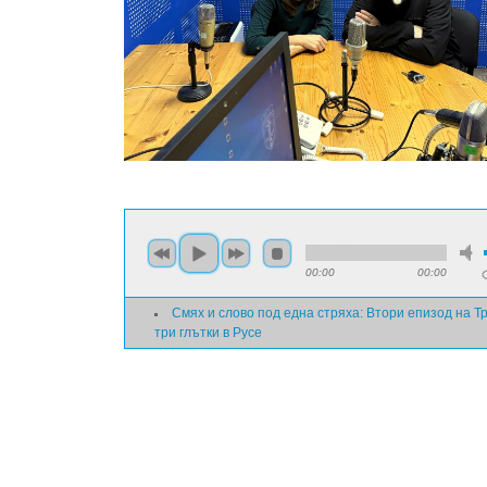
00:00
00:00
Смях и слово под една стряха: Втори епизод на Т
три глътки в Русе