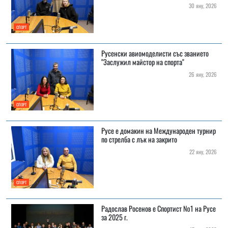
30 яну, 2026
СПОРТ
Русенски авиомоделисти със званието
"Заслужил майстор на спорта"
26 яну, 2026
СПОРТ
Русе е домакин на Международен турнир
по стрелба с лък на закрито
22 яну, 2026
СПОРТ
Радослав Росенов е Спортист №1 на Русе
за 2025 г.