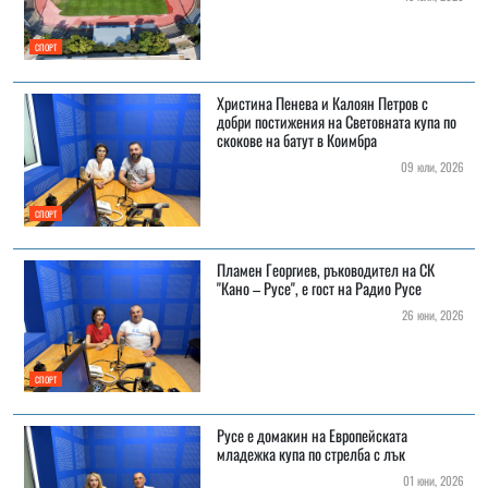
СПОРТ
Христина Пенева и Калоян Петров с
добри постижения на Световната купа по
скокове на батут в Коимбра
09 юли, 2026
СПОРТ
Пламен Георгиев, ръководител на СК
"Кано – Русе", е гост на Радио Русе
26 юни, 2026
СПОРТ
Русе е домакин на Европейската
младежка купа по стрелба с лък
01 юни, 2026