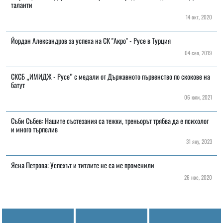
таланти
14 окт, 2020
Йордан Александров за успеха на СК "Акро" - Русе в Турция
04 сеп, 2019
СКСБ „ИМИДЖ - Русе” с медали от Държавното първенство по скокове на
батут
06 юли, 2021
Съби Събев: Нашите състезания са тежки, треньорът трябва да е психолог
и много търпелив
31 яну, 2023
Ясна Петрова: Успехът и титлите не са ме променили
26 ное, 2020