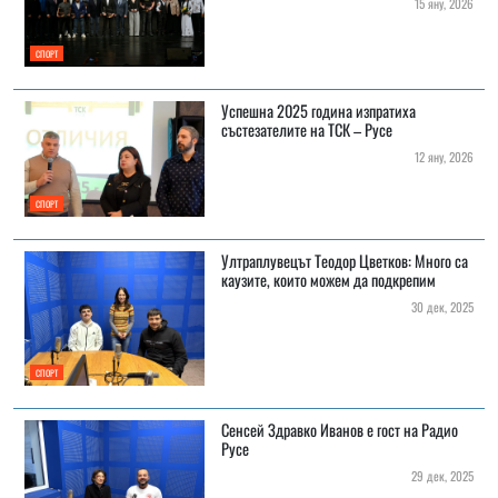
15 яну, 2026
СПОРТ
Успешна 2025 година изпратиха
състезателите на ТСК – Русе
12 яну, 2026
СПОРТ
Ултраплувецът Теодор Цветков: Много са
каузите, които можем да подкрепим
30 дек, 2025
СПОРТ
Сенсей Здравко Иванов е гост на Радио
Русе
29 дек, 2025