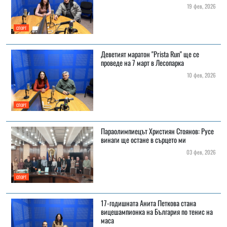
19 фев, 2026
СПОРТ
Деветият маратон "Prista Run" ще се
проведе на 7 март в Лесопарка
10 фев, 2026
СПОРТ
Параолимпиецът Християн Стоянов: Русе
винаги ще остане в сърцето ми
03 фев, 2026
СПОРТ
17-годишната Анита Петкова стана
вицешампионка на България по тенис на
маса