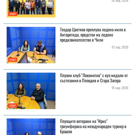
28 апр, 2026
СПОРТ
Теодор Цветков преплува ледена миля в
Антарктида, предстои му ледено
предизвикателство в Чили
07 апр, 2026
СПОРТ
Плувен клуб "Локомотив" с куп медали от
състезания в Пловдив и Стара Загора
19 мар, 2026
СПОРТ
Плувците ветерани на "Ирис"
триумфираха на международен турнир в
Брашов