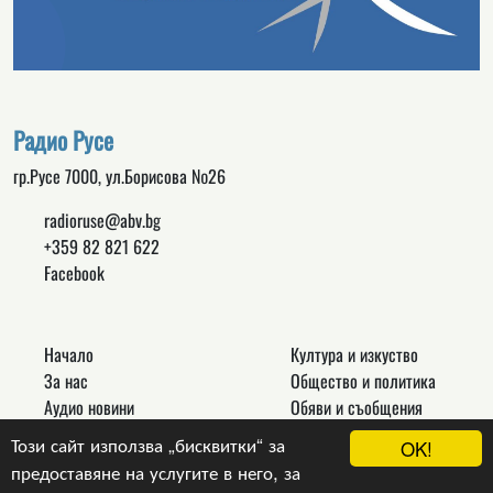
Радио Русе
гр.Русе 7000, ул.Борисова №26
radioruse@abv.bg
+359 82 821 622
Facebook
Начало
Култура и изкуство
За нас
Общество и политика
Аудио новини
Обяви и съобщения
Реклама
Спорт
Този сайт използва „бисквитки“ за
OK!
Връзки
Новини
предоставяне на услугите в него, за
Контакти
Други