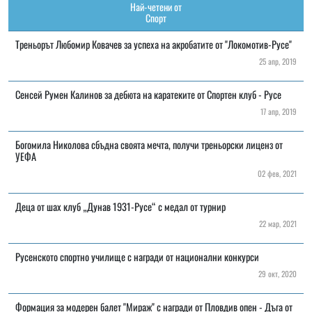
Най-четени от
Спорт
Треньорът Любомир Ковачев за успеха на акробатите от "Локомотив-Русе"
25 апр, 2019
Сенсей Румен Калинов за дебюта на каратеките от Спортен клуб - Русе
17 апр, 2019
Богомила Николова сбъдна своята мечта, получи треньорски лиценз от
УЕФА
02 фев, 2021
Деца от шах клуб „Дунав 1931-Русе“ с медал от турнир
22 мар, 2021
Русенското спортно училище с награди от национални конкурси
29 окт, 2020
Формация за модерен балет "Мираж" с награди от Пловдив опен - Дъга от