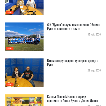
СПОРТ
ФК "Дунав" получи признание от Община
Русе за влизането в елита
15 май, 2026
СПОРТ
Втори международен турнир по джудо в
Русе
28 апр, 2026
СПОРТ
Кметът Пенчо Милков награди
щангистите Ангел Русев и Дениз Данев