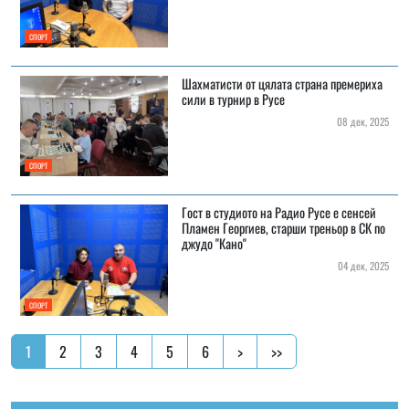
СПОРТ
Шахматисти от цялата страна премериха
сили в турнир в Русе
08 дек, 2025
СПОРТ
Гост в студиото на Радио Русе е сенсей
Пламен Георгиев, старши треньор в СК по
джудо "Кано"
04 дек, 2025
СПОРТ
1
2
3
4
5
6
>
>>