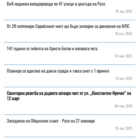
ВиК подменя воподпроводи по 47 улици в центъра на Русе
29 яну, 2019
От 28 септември Сарайският мост ще бъде затворен за движение на МПС
25 сеп, 2020
147 години от гибелта на Христо Ботев и неговата чета
02 юни, 2023
Планира се вдигане на данък сгради и такса смет с 1 промил
23 ное, 2023
Санитарна резитба на дървета затваря част от ул. „Константин Иречек“ на
12 март
08 мар, 2024
Заседание на Общински съвет - Русе на 27 ноември
26 ное, 2025