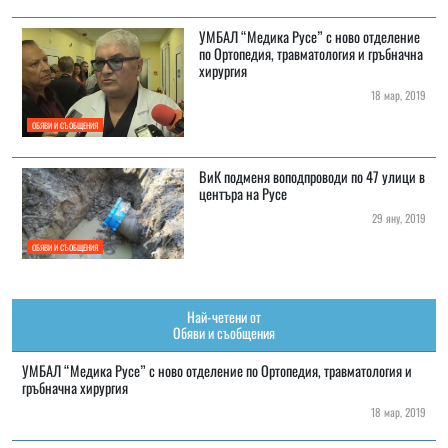
УМБАЛ “Медика Русе” с ново отделение
по Ортопедия, травматология и гръбначна
хирургия
18 мар, 2019
ОБЯВИ И СЪОБЩЕНИЯ
ВиК подменя воподпроводи по 47 улици в
центъра на Русе
29 яну, 2019
ОБЯВИ И СЪОБЩЕНИЯ
Най-четени от
Обяви и съобщения
УМБАЛ “Медика Русе” с ново отделение по Ортопедия, травматология и
гръбначна хирургия
18 мар, 2019