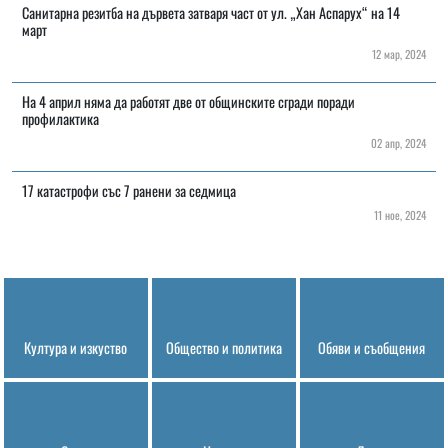
Санитарна резитба на дървета затваря част от ул. „Хан Аспарух“ на 14
март
12 мар, 2024
На 4 април няма да работят две от общинските сгради поради
профилактика
02 апр, 2024
17 катастрофи със 7 ранени за седмица
11 ное, 2024
Култура и изкуство
Общество и политика
Обяви и съобщения