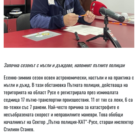
Започна сезонът с мъгли и дъждове, напомнят пътните полицаи
Есенно-зимния сезон освен астрономически, настъпи и на практика с
мъгли и дъжд. В тази обстановка Пътната полиция, действаща на
територията на област Русе е регистрирала през изминалата
седмица 17 пътно-транспортни произшествия. 11 от тях са леки, 6 са
по-тежки със 7 ранени. Най-често причина за катастрофите е
несъобразената скорост и неправилните маневри. Това обобщи
началникът на Сектор „Пътна полиция-КАТ“-Русе, старши инспектор
Стилиян Станев.