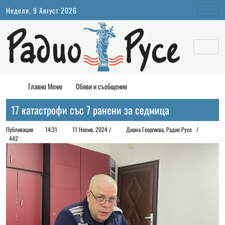
Неделя, 9 Август 2026
Главно Меню
Обяви и съобщения
17 катастрофи със 7 ранени за седмица
Публикация
14:31
11 Ноемв, 2024 /
Диана Георгиeва, Радио Русе /
442