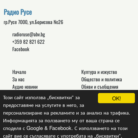
Радио Русе
гр.Русе 7000, ул.Борисова №26
radioruse@abv.bg
+359 82 821 622
Facebook
Начало
Култура и изкуство
За нас
Общество и политика
Аудио новини
Обяви и съобщения
Реклама
Спорт
Този сайт използва „бисквитки“ за
OK!
Връзки
Новини
предоставяне на услугите в него, за
Контакти
Други
персонализиране на рекламите и за анализ на трафика.
Информацията за ползването му от ваша страна се
споделя с Google & Facebook. С използването на този
сайт вие се съгласявате с употребата на „бисквитки“,
Copyright © 2024, v.1.0,
Радио Русе
, Уеб Дизайн и