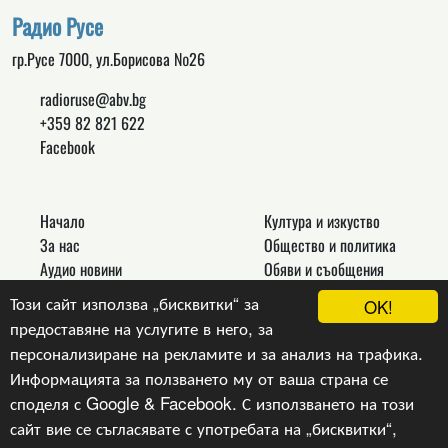
Радио Русе
гр.Русе 7000, ул.Борисова №26
radioruse@abv.bg
+359 82 821 622
Facebook
Начало
Култура и изкуство
За нас
Общество и политика
Аудио новини
Обяви и съобщения
Реклама
Спорт
Този сайт използва „бисквитки“ за
OK!
Връзки
Новини
предоставяне на услугите в него, за
Контакти
Други
персонализиране на рекламите и за анализ на трафика.
Информацията за ползването му от ваша страна се
споделя с Google & Facebook. С използването на този
сайт вие се съгласявате с употребата на „бисквитки“,
Copyright © 2024, v.1.0,
Радио Русе
, Уеб Дизайн и