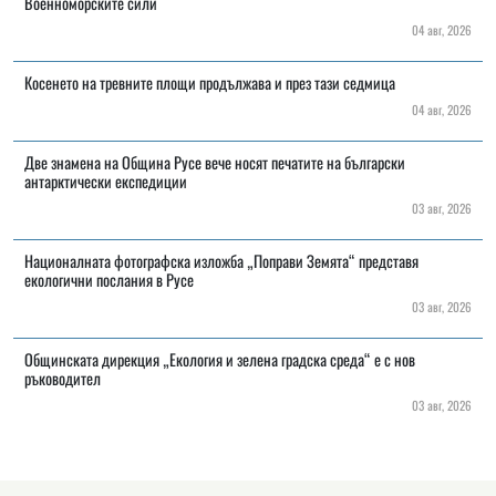
Военноморските сили
04 авг, 2026
Косенето на тревните площи продължава и през тази седмица
04 авг, 2026
Две знамена на Община Русе вече носят печатите на български
антарктически експедиции
03 авг, 2026
Националната фотографска изложба „Поправи Земята“ представя
екологични послания в Русе
03 авг, 2026
Общинската дирекция „Екология и зелена градска среда“ е с нов
ръководител
03 авг, 2026