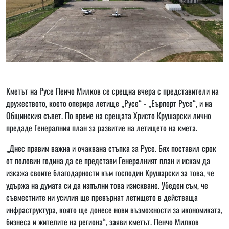
Кметът на Русе Пенчо Милков се срещна вчера с представители на
дружеството, което оперира летище „Русе“ - „Еърпорт Русе“, и на
Общинския съвет. По време на срещата Христо Крушарски лично
предаде Генералния план за развитие на летището на кмета.
„Днес правим важна и очаквана стъпка за Русе. Бях поставил срок
от половин година да се представи Генералният план и искам да
изкажа своите благодарности към господин Крушарски за това, че
удържа на думата си да изпълни това изискване. Убеден съм, че
съвместните ни усилия ще превърнат летището в действаща
инфраструктура, която ще донесе нови възможности за икономиката,
бизнеса и жителите на региона“, заяви кметът. Пенчо Милков