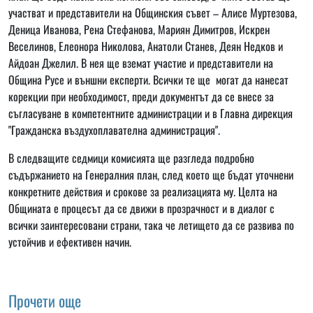
участват и представители на Общинския съвет – Алисе Муртезова,
Деница Иванова, Рена Стефанова, Мариян Димитров, Искрен
Веселинов, Елеонора Николова, Анатоли Станев, Деян Недков и
Айдоан Джелил. В нея ще вземат участие и представители на
Община Русе и външни експерти. Всички те ще могат да нанесат
корекции при необходимост, преди документът да се внесе за
съгласуване в компетентните администрации и в Главна дирекция
"Гражданска въздухоплавателна администрация".
В следващите седмици комисията ще разгледа подробно
съдържанието на Генералния план, след което ще бъдат уточнени
конкретните действия и срокове за реализацията му. Целта на
Общината е процесът да се движи в прозрачност и в диалог с
всички заинтересовани страни, така че летището да се развива по
устойчив и ефективен начин.
Прочети още