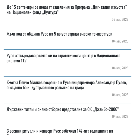
До 15 септември се подават заявления за Програма „Дигитални изкуства“
на Национален фонд „Култура“
06 авг, 2026
Жълт код за община Русе на 5 август заради високи температури
04 авг, 2026
Русе затвърждава ролята си на стратегически център в Националната
система 112
04 авг, 2026
Кметът Пенчо Милков посрещна в Русе вицепремиера Александър Пулев,
обсъдено бе индустриалното развитие на града
04 авг, 2026
Държавни титли и силно отборно представяне за СК „Джамбо-2006“
04 авг, 2026
С военни ритуали и концерт Русе отбеляза 147-ата годишнина на