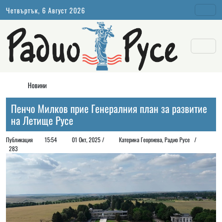
Четвъртък, 6 Август 2026
Новини
Пенчо Милков прие Генералния план за развитие
на Летище Русе
Публикация
15:54
01 Окт, 2025 /
Катерина Георгиева, Радио Русе /
283