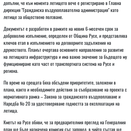
допълни, че към момента летището вече е регистрирано в Главна
дирекция "Гражданска въздухоплавателна администрация" като
летище за обществено ползване.
Документът е разработен в рамките на новия 6-месечен срок за
доброволно изпълнение, определен от Община Русе, и представлява
ключов етап в изпълнението на договорните задължения на
дружеството. Планът очертава основните направления за развитие
на летищната инфраструктура и има важно значение за бъдещото му
функциониране като част от транспортната система на Русе и
региона.
По време на срещата бяха обсъдени приоритетите, заложени в
плана, както и необходимите действия за съобразяване на проекта с
нормативната рамка – Закона за гражданското въздухоплаване и
Наредба № 20 за удостоверяване годността за експлоатация на
летища.
Кметът на Русе обяви, че за предварителния преглед на Генералния
план ще бъде назначена комисия със заповед, в чийто състав ще