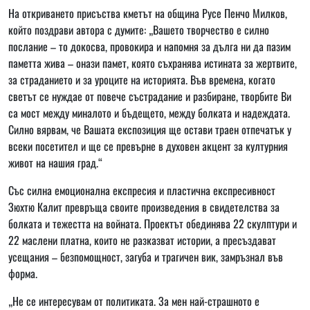
На откриването присъства кметът на община Русе Пенчо Милков,
който поздрави автора с думите: „Вашето творчество е силно
послание – то докосва, провокира и напомня за дълга ни да пазим
паметта жива – онази памет, която съхранява истината за жертвите,
за страданието и за уроците на историята. Във времена, когато
светът се нуждае от повече състрадание и разбиране, творбите Ви
са мост между миналото и бъдещето, между болката и надеждата.
Силно вярвам, че Вашата експозиция ще остави траен отпечатък у
всеки посетител и ще се превърне в духовен акцент за културния
живот на нашия град.“
Със силна емоционална експресия и пластична експресивност
Зюхтю Калит превръща своите произведения в свидетелства за
болката и тежестта на войната. Проектът обединява 22 скулптури и
22 маслени платна, които не разказват истории, а пресъздават
усещания – безпомощност, загуба и трагичен вик, замръзнал във
форма.
„Не се интересувам от политиката. За мен най-страшното е