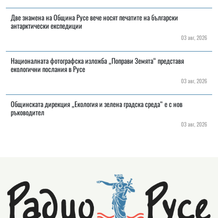
Две знамена на Община Русе вече носят печатите на български
антарктически експедиции
03 авг, 2026
Националната фотографска изложба „Поправи Земята“ представя
екологични послания в Русе
03 авг, 2026
Общинската дирекция „Екология и зелена градска среда“ е с нов
ръководител
03 авг, 2026