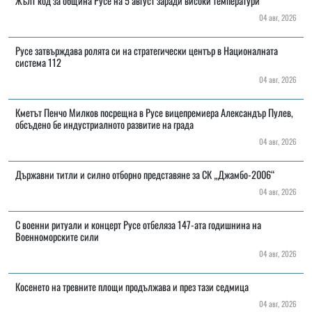
Жълт код за община Русе на 5 август заради високи температури
04 авг, 2026
Русе затвърждава ролята си на стратегически център в Националната
система 112
04 авг, 2026
Кметът Пенчо Милков посрещна в Русе вицепремиера Александър Пулев,
обсъдено бе индустриалното развитие на града
04 авг, 2026
Държавни титли и силно отборно представяне за СК „Джамбо-2006“
04 авг, 2026
С военни ритуали и концерт Русе отбеляза 147-ата годишнина на
Военноморските сили
04 авг, 2026
Косенето на тревните площи продължава и през тази седмица
04 авг, 2026