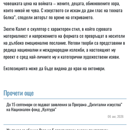
човешката цена на войната – жените, децата, обикновените хора,
които никой не чува. С изкуството си искам да дам глас на тяхната
болка“, сподели авторът по време на откриването.
Зюхтю Калит е скулптор с характерен стил, в който суровата
материалност и напрежението на формата се превръщат в носители
на дълбоко емоционално послание. Негови творби са представяни в
редица национални и международни изложби, а настоящият му
проект е сред най-личните му и категорични художествени изяви.
Експозицията може да бъде видяна до края на октомври.
Прочети още
До 15 септември се подават заявления за Програма „Дигитални изкуства“
на Национален фонд „Култура“
06 авг, 2026