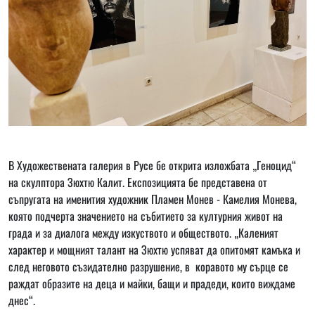
В Художествената галерия в Русе бе открита изложбата „Геноцид“
на скулптора Зюхтю Калит. Експозицията бе представена от
съпругата на именития художник Пламен Монев - Камелия Монева,
която подчерта значението на събитието за културния живот на
града и за диалога между изкуството и обществото. „Каленият
характер и мощният талант на Зюхтю успяват да опитомят камъка и
след неговото съзидателно разрушение, в коравото му сърце се
раждат образите на деца и майки, бащи и прадеди, които виждаме
днес“.