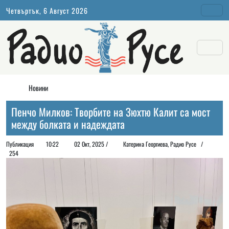
Четвъртък, 6 Август 2026
Новини
Пенчо Милков: Творбите на Зюхтю Калит са мост
между болката и надеждата
Публикация
10:22
02 Окт, 2025 /
Катерина Георгиева, Радио Русе /
254