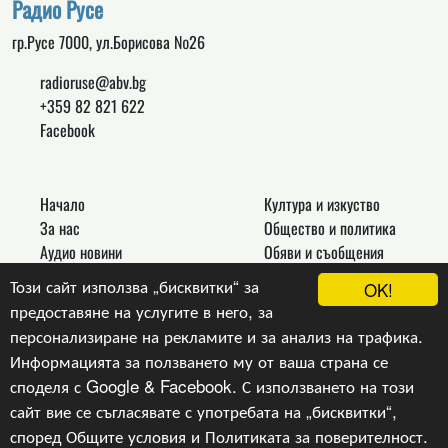
Радио Русе
гр.Русе 7000, ул.Борисова №26
radioruse@abv.bg
+359 82 821 622
Facebook
Начало
Култура и изкуство
За нас
Общество и политика
Аудио новини
Обяви и съобщения
Реклама
Спорт
Този сайт използва „бисквитки“ за
OK!
Връзки
Новини
предоставяне на услугите в него, за
Контакти
Други
персонализиране на рекламите и за анализ на трафика.
Информацията за ползването му от ваша страна се
споделя с Google & Facebook. С използването на този
сайт вие се съгласявате с употребата на „бисквитки“,
Copyright © 2024, v.1.0,
Радио Русе
, Уеб Дизайн и
програмиране :
Гейт.БГ ЕООД
според
Общите условия
и
Политиката за поверителност
.