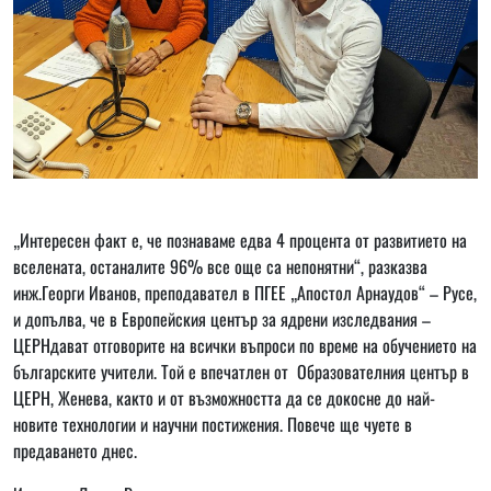
„Интересен факт е, че познаваме едва 4 процента от развитието на
вселената, останалите 96% все още са непонятни“, разказва
инж.Георги Иванов, преподавател в ПГЕЕ „Апостол Арнаудов“ – Русе,
и допълва, че в Европейския център за ядрени изследвания –
ЦЕРНдават отговорите на всички въпроси по време на обучението на
българските учители. Той е впечатлен от Образователния център в
ЦЕРН, Женева, както и от възможността да се докосне до най-
новите технологии и научни постижения. Повече ще чуете в
предаването днес.