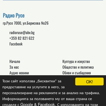
Радио Русе
гр.Русе 7000, ул.Борисова №26
radioruse@abv.bg
+359 82 821 622
Facebook
Начало
Култура и изкуство
За нас
Общество и политика
Аудио новини
Обяви и съобщения
Реклама
Спорт
Този сайт използва „бисквитки“ за
OK!
Връзки
Новини
предоставяне на услугите в него, за
Контакти
Други
персонализиране на рекламите и за анализ на трафика.
Информацията за ползването му от ваша страна се
споделя с Google & Facebook. С използването на този