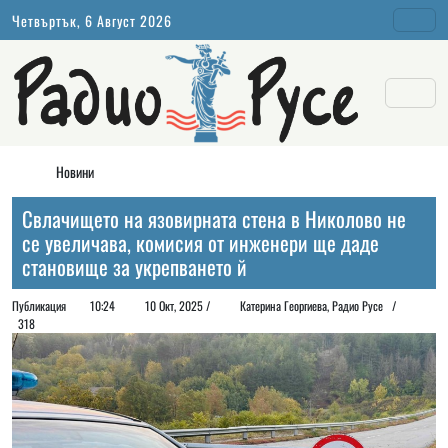
Четвъртък, 6 Август 2026
Новини
Свлачището на язовирната стена в Николово не
се увеличава, комисия от инженери ще даде
становище за укрепването й
Публикация
10:24
10 Окт, 2025 /
Катерина Георгиева, Радио Русе /
318