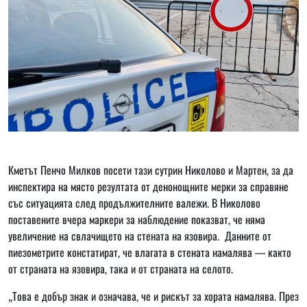
Кметът Пенчо Милков посети тази сутрин Николово и Мартен, за да
инспектира на място резултата от денонощните мерки за справяне
със ситуацията след продължителните валежи. В Николово
поставените вчера маркери за наблюдение показват, че няма
увеличение на свлачището на стената на язовира. Данните от
пиезометрите констатират, че влагата в стената намалява — както
от страната на язовира, така и от страната на селото.
„Това е добър знак и означава, че и рискът за хората намалява. През