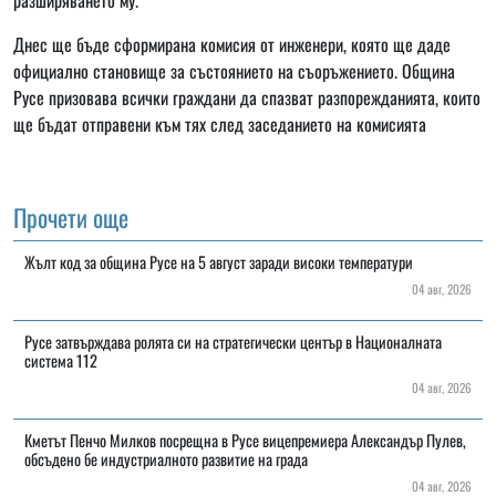
Днес ще бъде сформирана комисия от инженери, която ще даде
официално становище за състоянието на съоръжението. Община
Русе призовава всички граждани да спазват разпорежданията, които
ще бъдат отправени към тях след заседанието на комисията
Прочети още
Жълт код за община Русе на 5 август заради високи температури
04 авг, 2026
Русе затвърждава ролята си на стратегически център в Националната
система 112
04 авг, 2026
Кметът Пенчо Милков посрещна в Русе вицепремиера Александър Пулев,
обсъдено бе индустриалното развитие на града
04 авг, 2026