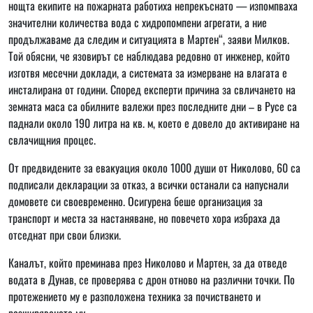
нощта екипите на пожарната работиха непрекъснато — изпомпваха
значителни количества вода с хидропомпени агрегати, а ние
продължаваме да следим и ситуацията в Мартен“, заяви Милков.
Той обясни, че язовирът се наблюдава редовно от инженер, който
изготвя месечни доклади, а системата за измерване на влагата е
инсталирана от години. Според експерти причина за свличането на
земната маса са обилните валежи през последните дни – в Русе са
паднали около 190 литра на кв. м, което е довело до активиране на
свлачищния процес.
От предвидените за евакуация около 1000 души от Николово, 60 са
подписали декларации за отказ, а всички останали са напуснали
домовете си своевременно. Осигурена беше организация за
транспорт и места за настаняване, но повечето хора избраха да
отседнат при свои близки.
Каналът, който преминава през Николово и Мартен, за да отведе
водата в Дунав, се проверява с дрон отново на различни точки. По
протежението му е разположена техника за почистването и
разширяването му.