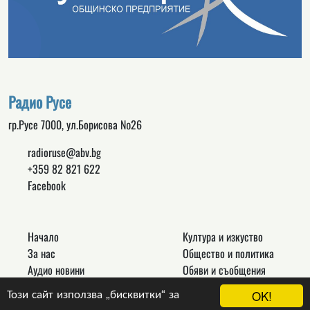
Радио Русе
гр.Русе 7000, ул.Борисова №26
radioruse@abv.bg
+359 82 821 622
Facebook
Начало
Култура и изкуство
За нас
Общество и политика
Аудио новини
Обяви и съобщения
Реклама
Спорт
Този сайт използва „бисквитки“ за
OK!
Връзки
Новини