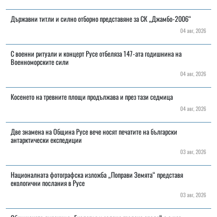
Държавни титли и силно отборно представяне за СК „Джамбо-2006“
04 авг, 2026
С военни ритуали и концерт Русе отбеляза 147-ата годишнина на
Военноморските сили
04 авг, 2026
Косенето на тревните площи продължава и през тази седмица
04 авг, 2026
Две знамена на Община Русе вече носят печатите на български
антарктически експедиции
03 авг, 2026
Националната фотографска изложба „Поправи Земята“ представя
екологични послания в Русе
03 авг, 2026