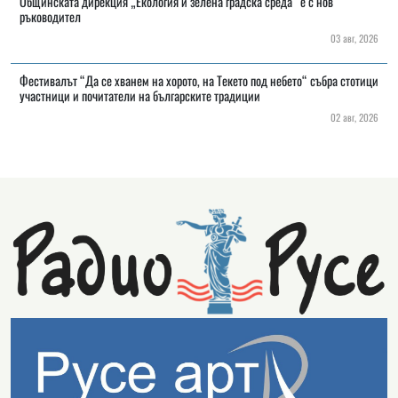
Общинската дирекция „Екология и зелена градска среда“ е с нов
ръководител
03 авг, 2026
Фестивалът “Да се хванем на хорото, на Текето под небето“ събра стотици
участници и почитатели на българските традиции
02 авг, 2026