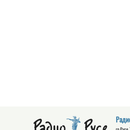
Ради
гр.Русе