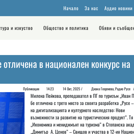
Начало
За нас
Аудио новини
тура и изкуство
Общество и политика
Обяви и съобще
е отличена в национален конкурс на
Публикация
14:23
14 Окт, 2025 /
Диана Георгиeва, Радио Русе
Милена Пейкова, преподавател в ПГ по туризъм „Иван П
бе отличена с трето място за своята разработка „Русе –
на дигитализацията и културното наследство: Нови
възможности за развитие на туристическия продукт“. Тя
„Икономика и мениджмънт на туризма“ в Стопанска ака
„Димитър А. Ценов“ – Свищов и участва в 12-ия Нацио