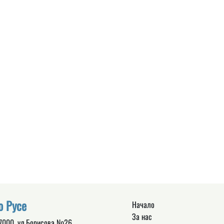
о Русе
Начало
За нас
 7000, ул.Борисова №26