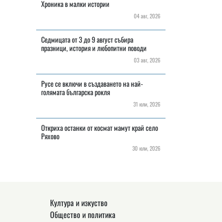
Хроника в малки истории
04 авг, 2026
Седмицата от 3 до 9 август събира
празници, история и любопитни поводи
03 авг, 2026
Русе се включи в създаването на най-
голямата българска рокля
31 юли, 2026
Откриха останки от космат мамут край село
Ряхово
30 юли, 2026
Култура и изкуство
Общество и политика