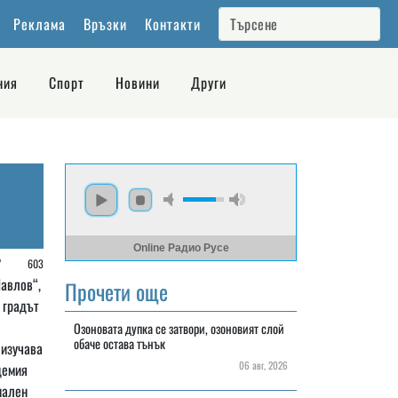
Реклама
Връзки
Контакти
ния
Спорт
Новини
Други
Online Радио Русе
 /
603
авлов“,
Прочети още
 градът
Озоновата дупка се затвори, озоновият слой
обаче остава тънък
 изучава
06 авг, 2026
демия
нален