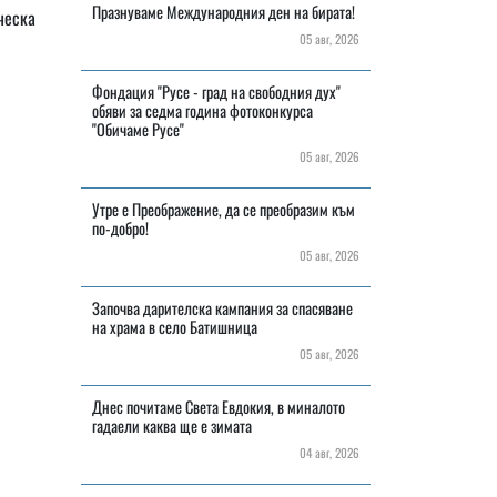
Празнуваме Международния ден на бирата!
ческа
05 авг, 2026
Фондация "Русе - град на свободния дух"
обяви за седма година фотоконкурса
"Обичаме Русе"
05 авг, 2026
Утре е Преображение, да се преобразим към
по-добро!
05 авг, 2026
Започва дарителска кампания за спасяване
на храма в село Батишница
05 авг, 2026
Днес почитаме Света Евдокия, в миналото
гадаели каква ще е зимата
04 авг, 2026