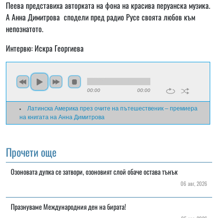
Пеева представиха авторката на фона на красива перуанска музика.
А Анна Димитрова сподели пред радио Русе своята любов към
непознатото.
Интервю: Искра Георгиева
00:00
00:00
Латинска Америка през очите на пътешественик – премиера
на книгата на Анна Димитрова
Прочети още
Озоновата дупка се затвори, озоновият слой обаче остава тънък
06 авг, 2026
Празнуваме Международния ден на бирата!