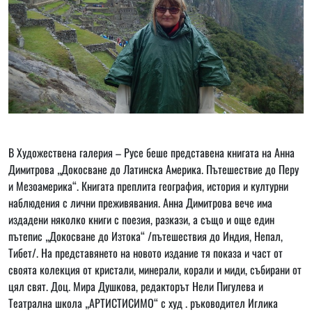
В Художествена галерия – Русе беше представена книгата на Анна
Димитрова „Докосване до Латинска Америка. Пътешествие до Перу
и Мезоамерика“. Книгата преплита география, история и културни
наблюдения с лични преживявания. Анна Димитрова вече има
издадени няколко книги с поезия, разкази, а също и още един
пътепис „Докосване до Изтока“ /пътешествия до Индия, Непал,
Тибет/. На представянето на новото издание тя показа и част от
своята колекция от кристали, минерали, корали и миди, събирани от
цял свят. Доц. Мира Душкова, редакторът Нели Пигулева и
Театрална школа „АРТИСТИСИМО“ с худ . ръководител Иглика