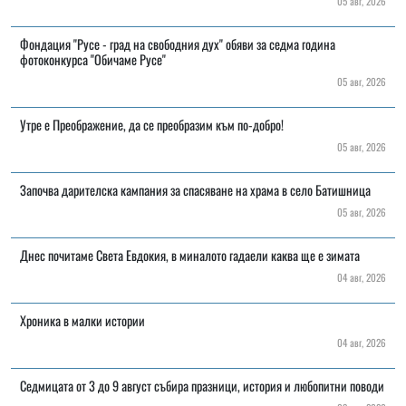
05 авг, 2026
Фондация "Русе - град на свободния дух" обяви за седма година
фотоконкурса "Обичаме Русе"
05 авг, 2026
Утре е Преображение, да се преобразим към по-добро!
05 авг, 2026
Започва дарителска кампания за спасяване на храма в село Батишница
05 авг, 2026
Днес почитаме Света Евдокия, в миналото гадаели каква ще е зимата
04 авг, 2026
Хроника в малки истории
04 авг, 2026
Седмицата от 3 до 9 август събира празници, история и любопитни поводи