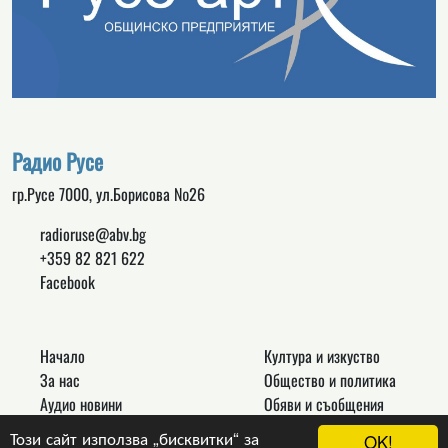
Радио Русе
гр.Русе 7000, ул.Борисова №26
radioruse@abv.bg
+359 82 821 622
Facebook
Начало
Култура и изкуство
За нас
Общество и политика
Аудио новини
Обяви и съобщения
Реклама
Спорт
Този сайт използва „бисквитки“ за
OK!