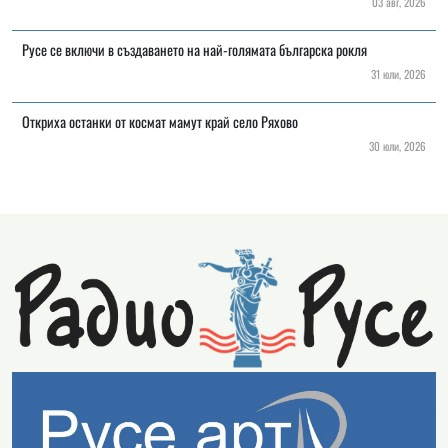
03 авг, 2026
Русе се включи в създаването на най-голямата българска рокля
31 юли, 2026
Откриха останки от космат мамут край село Ряхово
30 юли, 2026