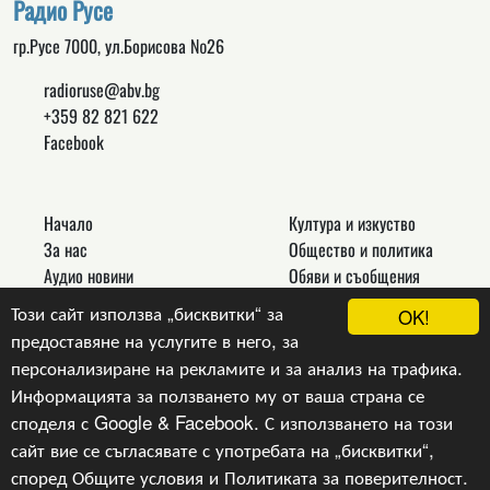
Радио Русе
гр.Русе 7000, ул.Борисова №26
radioruse@abv.bg
+359 82 821 622
Facebook
Начало
Култура и изкуство
За нас
Общество и политика
Аудио новини
Обяви и съобщения
Реклама
Спорт
Този сайт използва „бисквитки“ за
OK!
Връзки
Новини
предоставяне на услугите в него, за
Контакти
Други
персонализиране на рекламите и за анализ на трафика.
Информацията за ползването му от ваша страна се
споделя с Google & Facebook. С използването на този
сайт вие се съгласявате с употребата на „бисквитки“,
Copyright © 2024, v.1.0,
Радио Русе
, Уеб Дизайн и
програмиране :
Гейт.БГ ЕООД
според
Общите условия
и
Политиката за поверителност
.