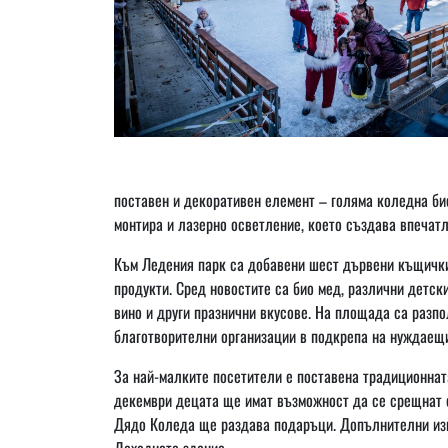
поставен и декоративен елемент – голяма коледна би
монтира и лазерно осветление, което създава впечат
Към Ледения парк са добавени шест дървени къщички,
продукти. Сред новостите са био мед, различни детск
вино и други празнични вкусове. На площада са разп
благотворителни организации в подкрепа на нуждаещи
За най-малките посетители е поставена традиционнат
декември децата ще имат възможност да се срещнат с 
Дядо Коледа ще раздава подаръци. Допълнителни изн
Доходното здание.