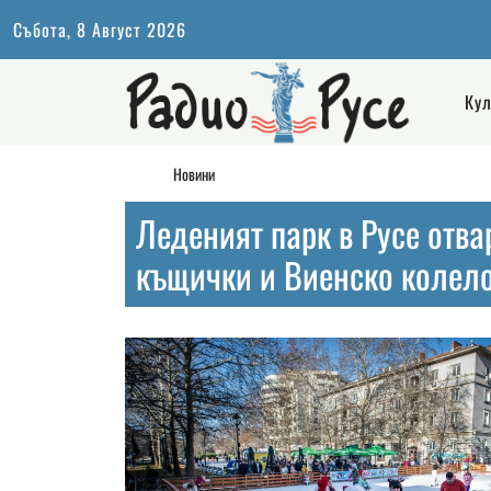
Събота, 8 Август 2026
Кул
Новини
Леденият парк в Русе отва
къщички и Виенско колел