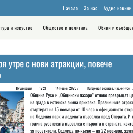
Начало
За нас
Аудио новини
тура и изкуство
Общество и политика
Обяви и съобще
ря утре с нови атракции, повече
о
Публикация
12:21
14 Ноемв, 2025 /
Катерина Георгиева, Радио Рус
Община Русе и „Общински пазари“ отново превръщат ц
на града в истинска зимна приказка. Празничните атрак
стартират на 15 ноември от 10 часа с официалното откр
на Ледения парк и ледената пързалка пред Операта. И 
година русенската пързалка е първата в страната, коят
за посетители. Седмица по-късно – на 22 ноември, жел