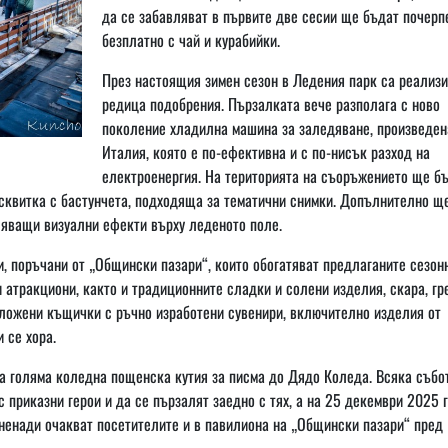
да се забавляват в първите две сесии ще бъдат почерп
безплатно с чай и курабийки.
През настоящия зимен сезон в Ледения парк са реализ
редица подобрения. Пързалката вече разполага с ново
поколение хладилна машина за заледяване, произведен
Италия, която е по-ефективна и с по-нисък разход на
електроенергия. На територията на съоръжението ще б
сквитка с бастунчета, подходяща за тематични снимки. Допълнително щ
ляващи визуални ефекти върху леденото поле.
 поръчани от „Общински пазари“, които обогатяват предлаганите сезон
и атракциони, както и традиционните сладки и солени изделия, скара, гр
оложени къщички с ръчно изработени сувенири, включително изделия от
 се хора.
а голяма коледна пощенска кутия за писма до Дядо Коледа. Всяка събо
приказни герои и да се пързалят заедно с тях, а на 25 декември 2025 г
енади очакват посетителите и в павилиона на „Общински пазари“ пред