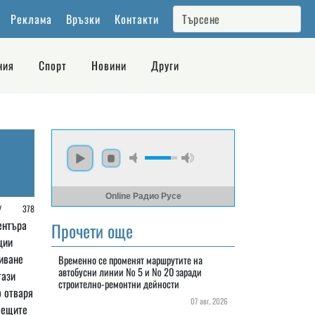
Реклама
Връзки
Контакти
ния
Спорт
Новини
Други
Online Радио Русе
е /
378
ентъра
Прочети още
ции
иване
Временно се променят маршрутите на
автобусни линии № 5 и № 20 заради
тази
строително-ремонтни дейности
о отваря
07 авг, 2026
аещите