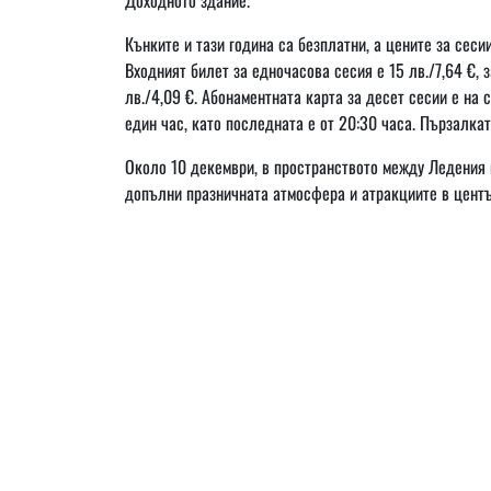
Кънките и тази година са безплатни, а цените за сес
Входният билет за едночасова сесия е 15 лв./7,64 €, з
лв./4,09 €. Абонаментната карта за десет сесии е на 
един час, като последната е от 20:30 часа. Пързалкат
Около 10 декември, в пространството между Ледения 
допълни празничната атмосфера и атракциите в центъ