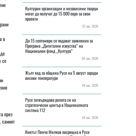
ени
Културни организации и независими творци
могат да получат до 15 000 евро за свои
проекти
ирани
07 авг, 2026
а в
До 15 септември се подават заявления за
Програма „Дигитални изкуства“ на
Национален фонд „Култура“
ъде
06 авг, 2026
е се
Жълт код за община Русе на 5 август заради
високи температури
ни
04 авг, 2026
еяно
Русе затвърждава ролята си на
стратегически център в Националната
система 112
та през
04 авг, 2026
. самият
Кметът Пенчо Милков посрещна в Русе