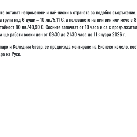
иите остават непроменени и най-ниски в страната за подобно съоръжение.
а групи над 6 души – 10 лв./5,11 €, а ползването на пингвин или мече е 8
стойност 80 лв./40,90 €. Сесиите започват от 10 часа и са с продължите
а ще работи всеки ден от 09:30 до 21:30 часа до 11 януари 2026 г.
парк и Коледния базар, се предвижда монтиране на Виенско колело, кое
ра на Русе.