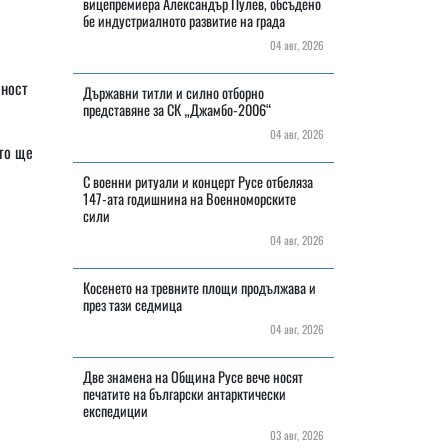
вицепремиера Александър Пулев, обсъдено
бе индустриалното развитие на града
04 авг, 2026
лност
Държавни титли и силно отборно
представяне за СК „Джамбо-2006“
04 авг, 2026
то ще
С военни ритуали и концерт Русе отбеляза
147-ата годишнина на Военноморските
сили
04 авг, 2026
Косенето на тревните площи продължава и
през тази седмица
04 авг, 2026
Две знамена на Община Русе вече носят
печатите на български антарктически
експедиции
03 авг, 2026