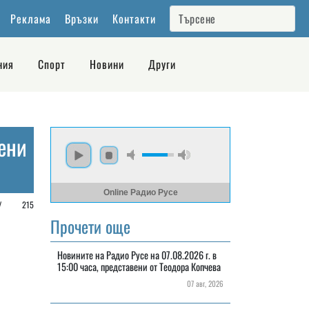
Реклама
Връзки
Контакти
ния
Спорт
Новини
Други
вени
Online Радио Русе
е /
215
Прочети още
Новините на Радио Русе на 07.08.2026 г. в
15:00 часа, представени от Теодора Копчева
07 авг, 2026