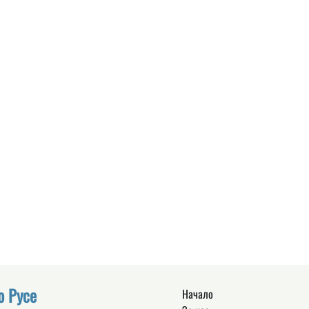
о Русе
Начало