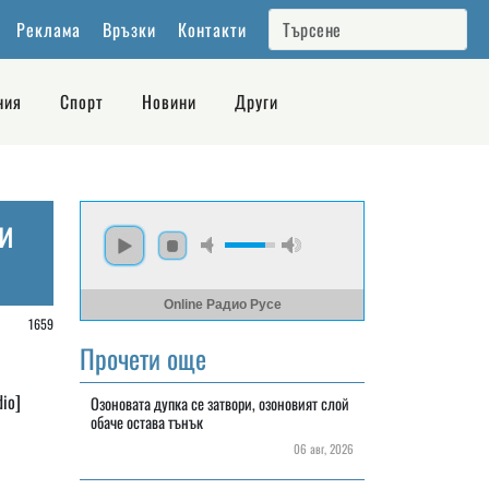
Реклама
Връзки
Контакти
ния
Спорт
Новини
Други
и
Online Радио Русе
/
1659
Прочети още
io]
Озоновата дупка се затвори, озоновият слой
обаче остава тънък
06 авг, 2026