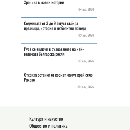
Хроника в малки истории
04 авг, 2026
Седмицата от 3 до 9 август събира
празници, история и любопитни поводи
03 авг, 2026
Русе се включи в създаването на най-
голямата българска рокля
31 юли, 2026
Откриха останки от космат мамут край село
Ряхово
30 юли, 2026
Култура и изкуство
Общество и политика