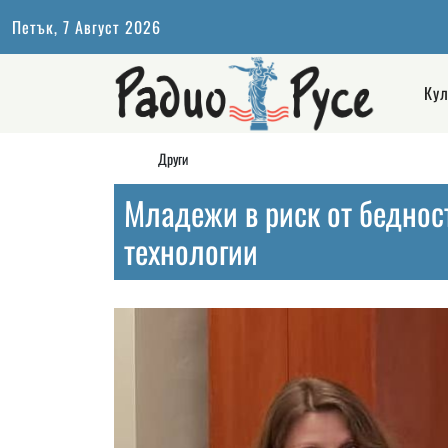
Петък, 7 Август 2026
Кул
Други
Младежи в риск от беднос
технологии