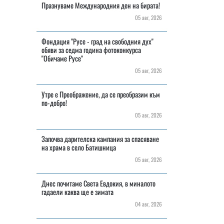
Празнуваме Международния ден на бирата!
05 авг, 2026
Фондация "Русе - град на свободния дух"
обяви за седма година фотоконкурса
"Обичаме Русе"
05 авг, 2026
Утре е Преображение, да се преобразим към
по-добро!
05 авг, 2026
Започва дарителска кампания за спасяване
на храма в село Батишница
05 авг, 2026
Днес почитаме Света Евдокия, в миналото
гадаели каква ще е зимата
04 авг, 2026