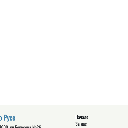
о Русе
Начало
За нас
 7000, ул.Борисова №26