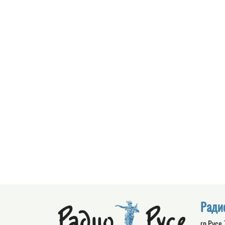
Ради
гр.Русе