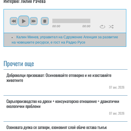
Интервю: Лилия Рачева
00:00
00:00
Калин Минев, управител на Сдружение Агенция за развитие
на човешките ресурси, е гост на Радио Русе
Прочети още
Доброволци призовават: Осиновявайте отговорно и не изоставяйте
животните
07 авг, 2026
Свръхпроизводство на дрехи + консуматорско отношение = драматични
екологични проблеми
07 авг, 2026
Озоновата дупка се затвори, озоновият слой обаче остава тънък