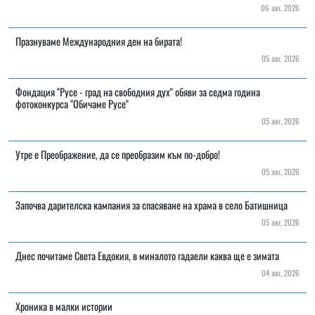
06 авг, 2026
Празнуваме Международния ден на бирата!
05 авг, 2026
Фондация "Русе - град на свободния дух" обяви за седма година
фотоконкурса "Обичаме Русе"
05 авг, 2026
Утре е Преображение, да се преобразим към по-добро!
05 авг, 2026
Започва дарителска кампания за спасяване на храма в село Батишница
05 авг, 2026
Днес почитаме Света Евдокия, в миналото гадаели каква ще е зимата
04 авг, 2026
Хроника в малки истории