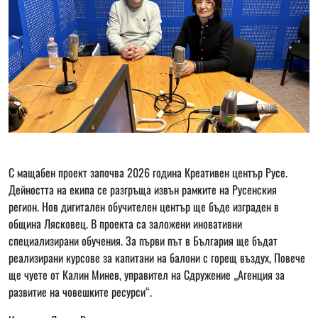
С мащабен проект започва 2026 година Креативен център Русе.
Дейността на екипа се разгръща извън рамките на Русенския
регион. Нов дигитален обучителен център ще бъде изграден в
община Лясковец. В проекта са заложени иновативни
специализирани обучения. За първи път в България ще бъдат
реализирани курсове за капитани на балони с горещ въздух, Повече
ще чуете от Калин Минев, управител на Сдружение „Агенция за
развитие на човешките ресурси“.