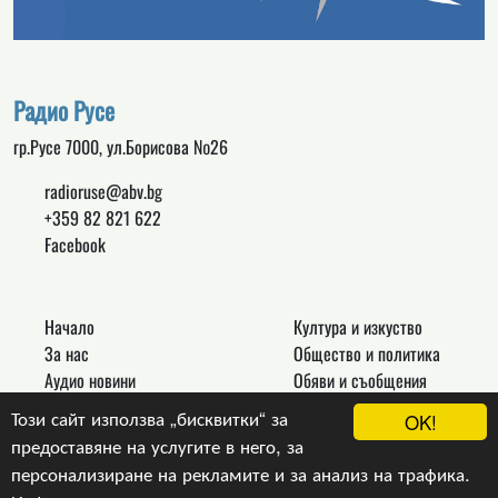
Радио Русе
гр.Русе 7000, ул.Борисова №26
radioruse@abv.bg
+359 82 821 622
Facebook
Начало
Култура и изкуство
За нас
Общество и политика
Аудио новини
Обяви и съобщения
Реклама
Спорт
Този сайт използва „бисквитки“ за
OK!
Връзки
Новини
предоставяне на услугите в него, за
Контакти
Други
персонализиране на рекламите и за анализ на трафика.