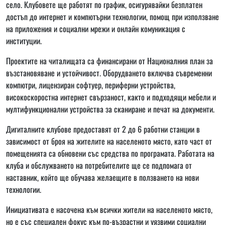
село. Клубовете ще работят по график, осигурявайки безплатен
достъп до интернет и компютърни технологии, помощ при използване
на приложения и социални мрежи и онлайн комуникация с
институции.
Проектите на читалищата са финансирани от Националния план за
възстановяване и устойчивост. Оборудването включва съвременни
компютри, лицензиран софтуер, периферни устройства,
високоскоростна интернет свързаност, както и подходящи мебели и
мултифункционални устройства за сканиране и печат на документи.
Дигиталните клубове предоставят от 2 до 6 работни станции в
зависимост от броя на жителите на населеното място, като част от
помещенията са обновени със средства по програмата. Работата на
клуба и обслужването на потребителите ще се подпомага от
наставник, който ще обучава желаещите в ползването на нови
технологии.
Инициативата е насочена към всички жители на населеното място,
но е със специален фокус към по-възрастни и уязвими социални