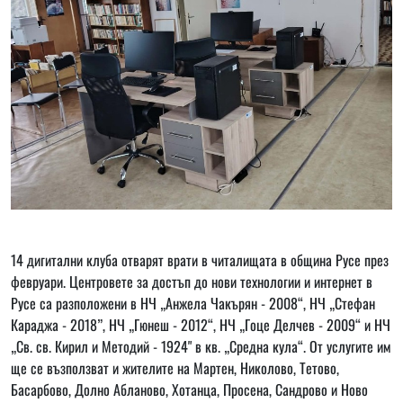
14 дигитални клуба отварят врати в читалищата в община Русе през
февруари. Центровете за достъп до нови технологии и интернет в
Русе са разположени в НЧ „Анжела Чакърян - 2008“, НЧ „Стефан
Караджа - 2018”, НЧ „Гюнеш - 2012“, НЧ „Гоце Делчев - 2009“ и НЧ
„Св. св. Кирил и Методий - 1924" в кв. „Средна кула“. От услугите им
ще се възползват и жителите на Мартен, Николово, Тетово,
Басарбово, Долно Абланово, Хотанца, Просена, Сандрово и Ново