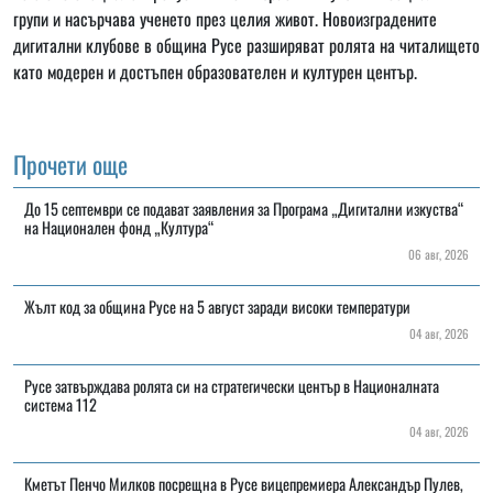
групи и насърчава ученето през целия живот. Новоизградените
дигитални клубове в община Русе разширяват ролята на читалището
като модерен и достъпен образователен и културен център.
Прочети още
До 15 септември се подават заявления за Програма „Дигитални изкуства“
на Национален фонд „Култура“
06 авг, 2026
Жълт код за община Русе на 5 август заради високи температури
04 авг, 2026
Русе затвърждава ролята си на стратегически център в Националната
система 112
04 авг, 2026
Кметът Пенчо Милков посрещна в Русе вицепремиера Александър Пулев,