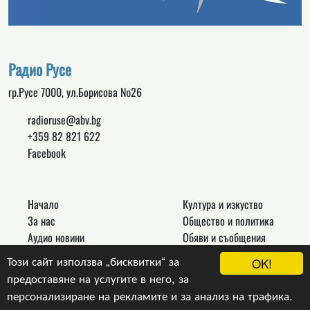
Радио Русе
гр.Русе 7000, ул.Борисова №26
radioruse@abv.bg
+359 82 821 622
Facebook
Начало
Култура и изкуство
За нас
Общество и политика
Аудио новини
Обяви и съобщения
Реклама
Спорт
Този сайт използва „бисквитки“ за
OK!
Връзки
Новини
предоставяне на услугите в него, за
Контакти
Други
персонализиране на рекламите и за анализ на трафика.