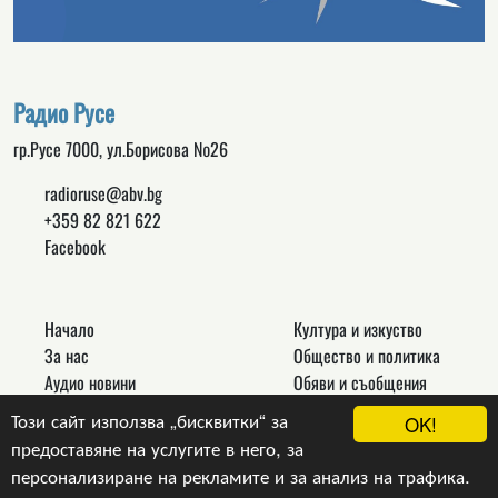
Радио Русе
гр.Русе 7000, ул.Борисова №26
radioruse@abv.bg
+359 82 821 622
Facebook
Начало
Култура и изкуство
За нас
Общество и политика
Аудио новини
Обяви и съобщения
Реклама
Спорт
Този сайт използва „бисквитки“ за
OK!
Връзки
Новини
предоставяне на услугите в него, за
Контакти
Други
персонализиране на рекламите и за анализ на трафика.