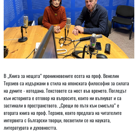
В „Книга за нещата“ проникновените есета на проф. Венелин
Терзиев са издържани в стила на японската философия за силата
на думите - котодама. Текстовете са мост във времето. Погледът
към историята е отговор на въпросите, които ни вълнуват и са
застинали в пространството. „Срещи по пътя към смисъла“ е
втората книга на проф. Терзиев, която предлага на читателите
интервюта с български творци, посветили се на науката,
литературата и духовността.