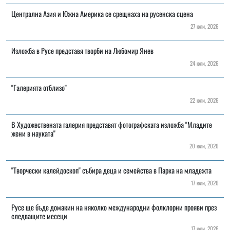
Централна Азия и Южна Америка се срещнаха на русенска сцена
27 юли, 2026
Изложба в Русе представя творби на Любомир Янев
24 юли, 2026
"Галерията отблизо"
22 юли, 2026
В Художествената галерия представят фотографската изложба "Младите
жени в науката"
20 юли, 2026
"Творчески калейдоскоп" събира деца и семейства в Парка на младежта
17 юли, 2026
Русе ще бъде домакин на няколко международни фолклорни прояви през
следващите месеци
17 юли, 2026