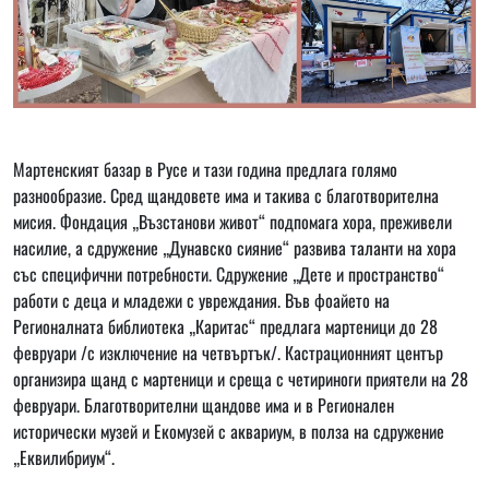
Мартенският базар в Русе и тази година предлага голямо
разнообразие. Сред щандовете има и такива с благотворителна
мисия. Фондация „Възстанови живот“ подпомага хора, преживели
насилие, а сдружение „Дунавско сияние“ развива таланти на хора
със специфични потребности. Сдружение „Дете и пространство“
работи с деца и младежи с увреждания. Във фоайето на
Регионалната библиотека „Каритас“ предлага мартеници до 28
февруари /с изключение на четвъртък/. Кастрационният център
организира щанд с мартеници и среща с четириноги приятели на 28
февруари. Благотворителни щандове има и в Регионален
исторически музей и Екомузей с аквариум, в полза на сдружение
„Еквилибриум“.