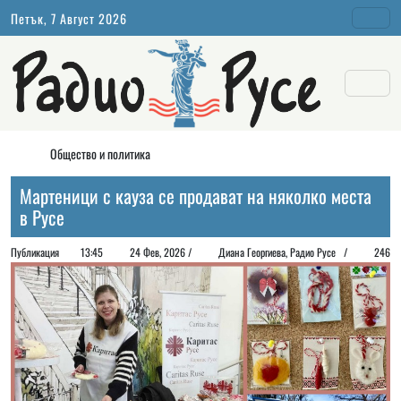
Петък, 7 Август 2026
Общество и политика
Мартеници с кауза се продават на няколко места
в Русе
Публикация
13:45
24 Фев, 2026 /
Диана Георгиeва, Радио Русе /
246