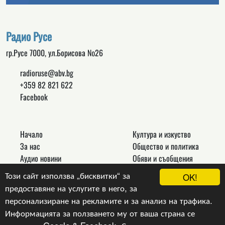
Радио Русе
гр.Русе 7000, ул.Борисова №26
radioruse@abv.bg
+359 82 821 622
Facebook
Начало
Култура и изкуство
За нас
Общество и политика
Аудио новини
Обяви и съобщения
Реклама
Спорт
Този сайт използва „бисквитки“ за
OK!
Връзки
Новини
предоставяне на услугите в него, за
Контакти
Други
персонализиране на рекламите и за анализ на трафика.
Информацията за ползването му от ваша страна се