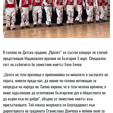
В салона на Детска градина „Пролет“ се състоя концерт по случай
предстоящия Национален празник на България 3 март. Специален
гост на събитието бе заместник-кметът Енчо Енчев.
„Целта на тези празници е припомняйки си миналото и заслугите на
хората, живели преди нас, да имаме по-голяма мотивация за
напредък на народа ни. Силно вярвам, че в тези нелеки времена, е
наше задължение да отличаваме българския дух и обществото ни
да върви към по-добро“, обърна се заместник-кметът към
присъстващите. Той изказа искрената си благодарност към
директорката на градината Станислава Дончева и нейния екип за