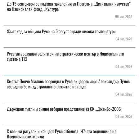
До 15 септември се подават заявления за Програма „Дигитални изкуства“
на Национален фонд „Култура“
06 авг, 2026
Жълт код за община Русе на 5 август заради високи температури
04 авг, 2026
Русе затвърждава ролята си на стратегически център в Националната
система 112
04 авг, 2026
Кметът Пенчо Милков посрещна в Русе вицепремиера Александър Пулев,
обсъдено бе индустриалното развитие на града
04 авг, 2026
Държавни титли и силно отборно представяне за СК „Джамбо-2006“
04 авг, 2026
С военни ритуали и концерт Русе отбеляза 147-ата годишнина на
Военноморските сили