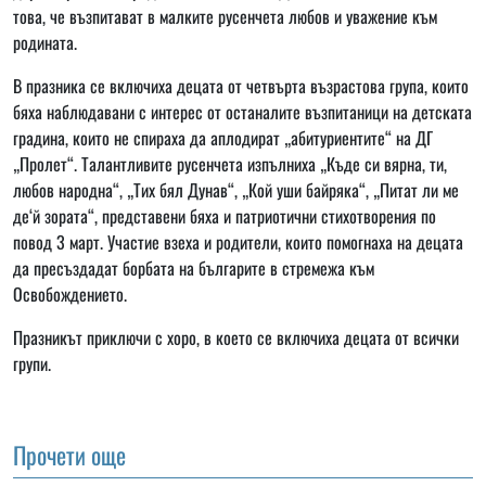
това, че възпитават в малките русенчета любов и уважение към
родината.
В празника се включиха децата от четвърта възрастова група, които
бяха наблюдавани с интерес от останалите възпитаници на детската
градина, които не спираха да аплодират „абитуриентите“ на ДГ
„Пролет“. Талантливите русенчета изпълниха „Къде си вярна, ти,
любов народна“, „Тих бял Дунав“, „Кой уши байряка“, „Питат ли ме
де‘й зората“, представени бяха и патриотични стихотворения по
повод 3 март. Участие взеха и родители, които помогнаха на децата
да пресъздадат борбата на българите в стремежа към
Освобождението.
Празникът приключи с хоро, в което се включиха децата от всички
групи.
Прочети още