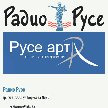
Радио Русе
гр.Русе 7000, ул.Борисова №26
radioruse@abv.bg