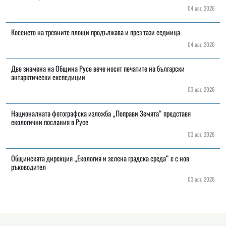
04 авг, 2026
Косенето на тревните площи продължава и през тази седмица
04 авг, 2026
Две знамена на Община Русе вече носят печатите на български
антарктически експедиции
03 авг, 2026
Националната фотографска изложба „Поправи Земята“ представя
екологични послания в Русе
03 авг, 2026
Общинската дирекция „Екология и зелена градска среда“ е с нов
ръководител
03 авг, 2026