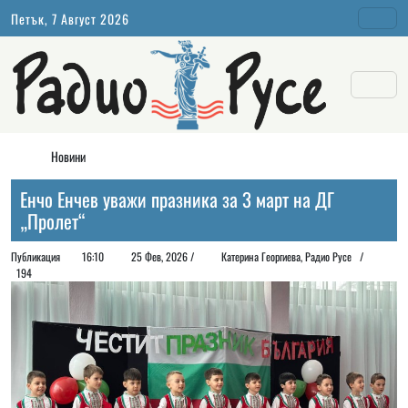
Петък, 7 Август 2026
Новини
Енчо Енчев уважи празника за 3 март на ДГ
„Пролет“
Публикация
16:10
25 Фев, 2026 /
Катерина Георгиева, Радио Русе /
194