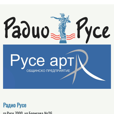
Радио Русе
гр.Русе 7000, ул.Борисова №26