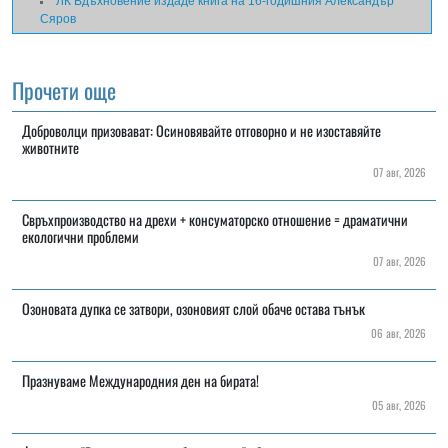
ЛК Вдъхновение издаде книга на 16-годишния Александър
Сяров
Прочети още
Доброволци призовават: Осиновявайте отговорно и не изоставяйте
животните
07 авг, 2026
Свръхпроизводство на дрехи + консуматорско отношение = драматични
екологични проблеми
07 авг, 2026
Озоновата дупка се затвори, озоновият слой обаче остава тънък
06 авг, 2026
Празнуваме Международния ден на бирата!
05 авг, 2026