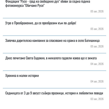
Фондация "Русе - град на свободния дух" обяви за седма година
фотоконкурса "Обичаме Русе"
05 авг, 2026
Утре е Преображение, да се преобразим към по-добро!
05 авг, 2026
Започва дарителска кампания за спасяване на храма в село Батишница
05 авг, 2026
Днес почитаме Света Евдокия, в миналото гадаели каква ще е зимата
04 авг, 2026
Хроника в малки истории
04 авг, 2026
Седмицата от 3 до 9 август събира празници, история и любопитни поводи
03 авг, 2026