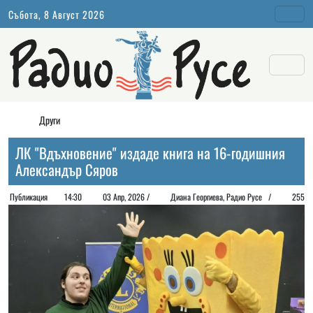
Събота, 8 Август 2026
Други
ЛК "Вдъхновение" издаде книга на 16-годишния
Александър Сяров
Публикация
14:30
03 Апр, 2026 /
Диана Георгиeва, Радио Русе /
255