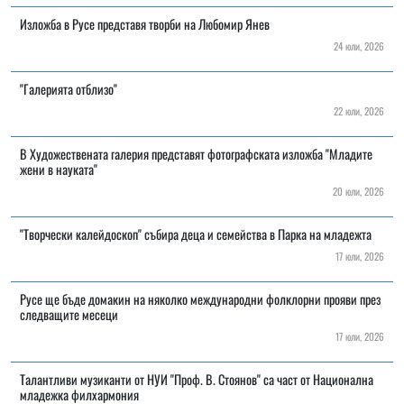
Изложба в Русе представя творби на Любомир Янев
24 юли, 2026
"Галерията отблизо"
22 юли, 2026
В Художествената галерия представят фотографската изложба "Младите
жени в науката"
20 юли, 2026
"Творчески калейдоскоп" събира деца и семейства в Парка на младежта
17 юли, 2026
Русе ще бъде домакин на няколко международни фолклорни прояви през
следващите месеци
17 юли, 2026
Талантливи музиканти от НУИ "Проф. В. Стоянов" са част от Национална
младежка филхармония