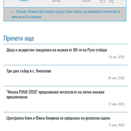
00:00
00:00
Проф. Румен Ваташки представи книга за римокатолическите
мисии в България
Прочети още
Деца и възрастни танцуваха на музика от 90-те на Русе стейдж
03 авг, 2026
Три дни събор в с. Николово
30 юли, 2026
"Мисия РУБИ 2026" предизвиква читателите на лятно книжно
приключение
27 юли, 2026
Централна Азия и Южна Америка се срещнаха на русенска сцена
27 юли, 2026