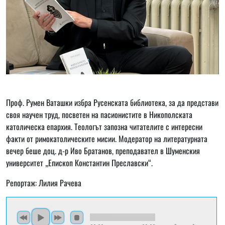
Проф. Румен Ваташки избра Русенската библиотека, за да представи
своя научен труд, посветен на пасионистите в Никополската
католическа епархия. Теологът запозна читателите с интересни
факти от римокатолическите мисии. Модератор на литературната
вечер беше доц. д-р Иво Братанов, преподавател в Шуменския
университет „Епископ Константин Преславски“.
Репортаж: Лилия Рачева