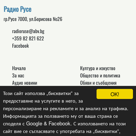
Радио Русе
гр.Русе 7000, ул.Борисова №26
radioruse@abv.bg
+359 82 821 622
Facebook
Начало
Култура и изкуство
За нас
Общество и политика
Аудио новини
Обяви и съобщения
Реклама
Спорт
Този сайт използва „бисквитки“ за
OK!
Връзки
Новини
предоставяне на услугите в него, за
Контакти
Други
персонализиране на рекламите и за анализ на трафика.
Информацията за ползването му от ваша страна се
споделя с Google & Facebook. С използването на този
сайт вие се съгласявате с употребата на „бисквитки“,
Copyright © 2024, v.1.0,
Радио Русе
, Уеб Дизайн и