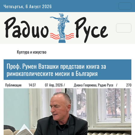
Четвъртък, 6 Август 2026
Култура и изкуство
Проф. Румен Ваташки представи книга за
римокатолическите мисии в България
Публикация
14:37
07 Апр, 2026 /
Диана Георгиeва, Радио Русе /
270