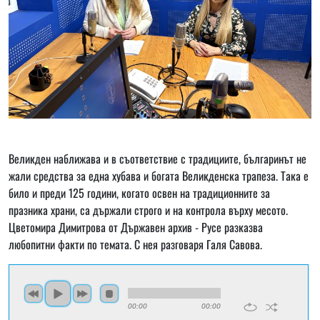
Великден наближава и в съответствие с традициите, българинът не
жали средства за една хубава и богата Великденска трапеза. Така е
било и преди 125 години, когато освен на традиционните за
празника храни, са държали строго и на контрола върху месото.
Цветомира Димитрова от Държавен архив - Русе разказва
любопитни факти по темата. С нея разговаря Галя Савова.
00:00
00:00