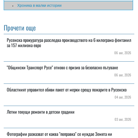
Хроника в малки истории
Прочети още
Русенска прокуратура разследва производството на 6 килограма фентанил
за 157 милиона евро
06 авг, 2026
"Общински Транспорт Русе" отново с призив за безопасно пътуване
06 авг, 2026
Областният управител обяви пакет от мерки срещу пожарите в Русенско
04 авг, 2026
Летни текущи ремонти в детски градини
03 авг, 2026
Фотографии разказват от каква "поправка" се нуждае Земята ни