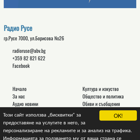
Радио Русе
гр.Русе 7000, ул.Борисова №26
radioruse@abv.bg
+359 82 821 622
Facebook
Начало
Култура и изкуство
За нас
Общество и политика
Аудио новини
Обяви и съобщения
Реклама
Спорт
Този сайт използва „бисквитки“ за
OK!
Връзки
Новини
предоставяне на услугите в него, за
Контакти
Други
персонализиране на рекламите и за анализ на трафика.
Информацията за ползването му от ваша страна се