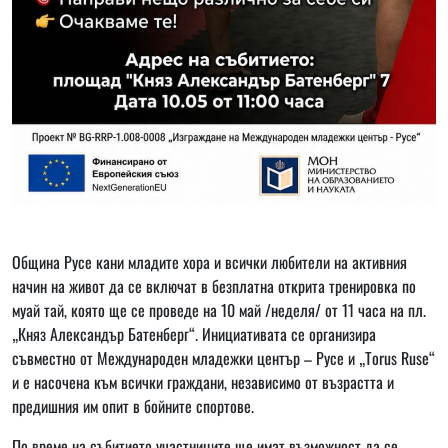
Община Русе кани младите хора и всички любители на активния
начин на живот да се включат в безплатна открита тренировка по
муай тай, която ще се проведе на 10 май /неделя/ от 11 часа на пл.
„Княз Александър Батенберг“. Инициативата се организира
съвместно от Международен младежки център – Русе и „Torus Ruse“
и е насочена към всички граждани, независимо от възрастта и
предишния им опит в бойните спортове.
По време на събитието участниците ще имат възможност да се