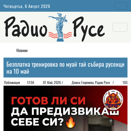
Четвъртък, 6 Август 2026
Новини
Безплатна тренировка по муай тай събира русенци
на 10 май
Публикация
12:56
07 Май, 2026 /
Диана Георгиeва, Радио Русе /
103