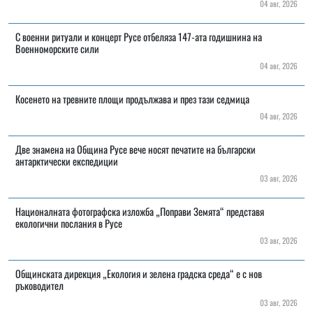
04 авг, 2026
С военни ритуали и концерт Русе отбеляза 147-ата годишнина на
Военноморските сили
04 авг, 2026
Косенето на тревните площи продължава и през тази седмица
04 авг, 2026
Две знамена на Община Русе вече носят печатите на български
антарктически експедиции
03 авг, 2026
Националната фотографска изложба „Поправи Земята“ представя
екологични послания в Русе
03 авг, 2026
Общинската дирекция „Екология и зелена градска среда“ е с нов
ръководител
03 авг, 2026