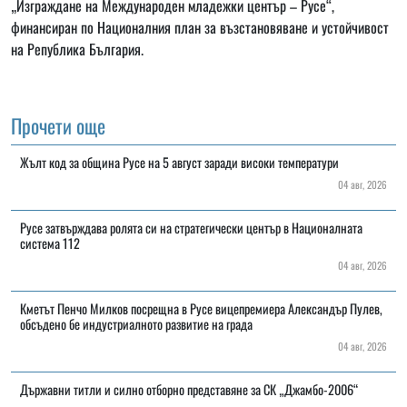
„Изграждане на Международен младежки център – Русе“,
финансиран по Националния план за възстановяване и устойчивост
на Република България.
Прочети още
Жълт код за община Русе на 5 август заради високи температури
04 авг, 2026
Русе затвърждава ролята си на стратегически център в Националната
система 112
04 авг, 2026
Кметът Пенчо Милков посрещна в Русе вицепремиера Александър Пулев,
обсъдено бе индустриалното развитие на града
04 авг, 2026
Държавни титли и силно отборно представяне за СК „Джамбо-2006“