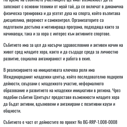
запознаят с основни техники от муай тай, да се включат в динамична
физическа тренировка и да усетят духа на спорта, който възпитава
дисциплина, увереност и самоконтрол. Организаторите са
подготвили достъпна и мотивираща програма, подходяща както за
начинаещи, така и за хора с интерес към активните спортове.
Събитието има за цел да насърчи здравословния и активен начин на
живот сред младите хора, както и да създаде среда за личностно
развитие, социална ангажираност и работа в екип.
В реализирането на инициативата ключова роля има
Международният младежки център, който последователно подкрепя
дейности, свързани с младежкото участие, неформалното
образование и развитието на младежки инициативи в региона. Чрез
подобни събития Центърът предоставя възможности младите хора
да бъдат активни, вдъхновени и ангажирани с позитивни каузи и
общности.
Събитието е част от дейностите по проект № BG-RRP-1.008-0008