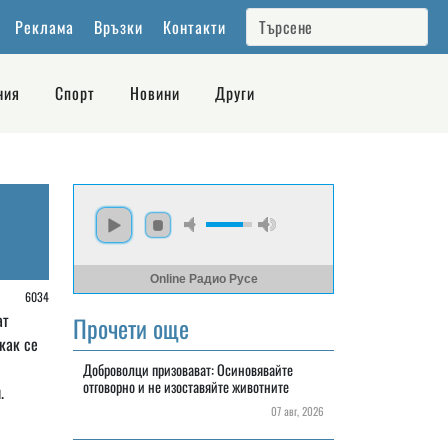
Реклама
Връзки
Контакти
ния
Спорт
Новини
Други
Online Радио Русе
/
6034
ат
Прочети още
как се
Доброволци призовават: Осиновявайте
отговорно и не изоставяйте животните
.
07 авг, 2026