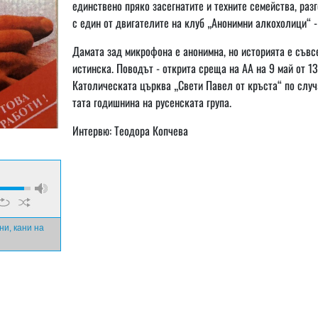
единствено пряко засегнатите и техните семейства, раз
с един от двигателите на клуб „Анонимни алкохолици“ -
Дамата зад микрофона е анонимна, но историята е съвс
истинска. Поводът - открита среща на АА на 9 май от 13
Католическата църква „Свети Павел от кръста“ по случ
тата годишнина на русенската група.
Интервю: Теодора Копчева
и, кани на