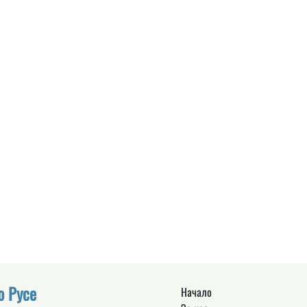
о Русе
Начало