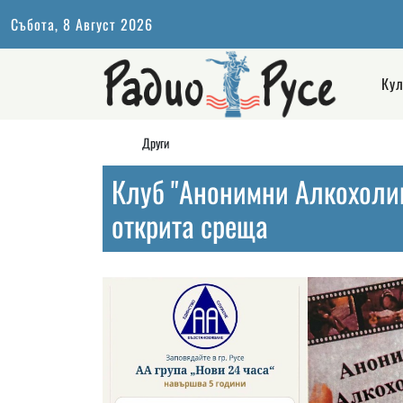
Събота, 8 Август 2026
Кул
Други
Клуб "Анонимни Алкохолиц
открита среща