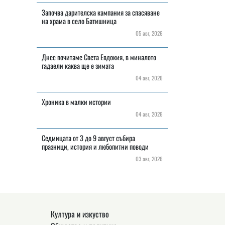
Започва дарителска кампания за спасяване
на храма в село Батишница
05 авг, 2026
Днес почитаме Света Евдокия, в миналото
гадаели каква ще е зимата
04 авг, 2026
Хроника в малки истории
04 авг, 2026
Седмицата от 3 до 9 август събира
празници, история и любопитни поводи
03 авг, 2026
Култура и изкуство