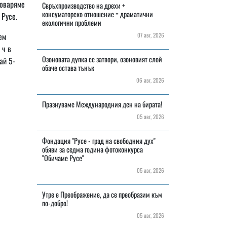
говаряме
Свръхпроизводство на дрехи +
консуматорско отношение = драматични
 Русе.
екологични проблеми
ем
07 авг, 2026
 ч в
Озоновата дупка се затвори, озоновият слой
ай 5-
обаче остава тънък
06 авг, 2026
Празнуваме Международния ден на бирата!
05 авг, 2026
Фондация "Русе - град на свободния дух"
обяви за седма година фотоконкурса
"Обичаме Русе"
05 авг, 2026
Утре е Преображение, да се преобразим към
по-добро!
05 авг, 2026