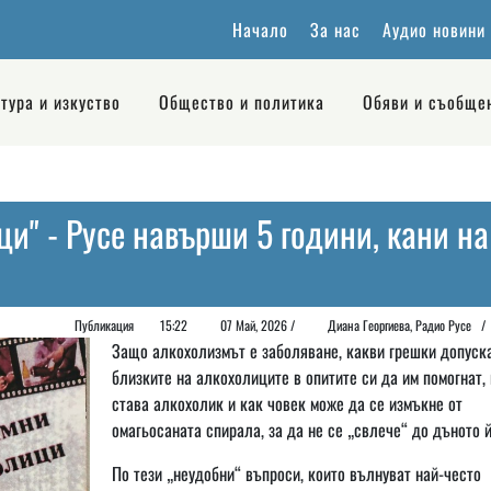
Начало
За нас
Аудио новини
тура и изкуство
Общество и политика
Обяви и съобще
и" - Русе навърши 5 години, кани на
Публикация
15:22
07 Май, 2026 /
Диана Георгиeва, Радио Русе 
Защо алкохолизмът е заболяване, какви грешки допуск
близките на алкохолиците в опитите си да им помогнат, 
става алкохолик и как човек може да се измъкне от
омагьосаната спирала, за да не се „свлече“ до дъното й
По тези „неудобни“ въпроси, които вълнуват най-често