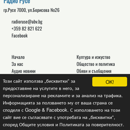
Радио Русе
гр.Русе 7000, ул.Борисова №26
radioruse@abv.bg
+359 82 821 622
Facebook
Начало
Култура и изкуство
За нас
Общество и политика
Аудио новини
Обяви и съобщения
Реклама
Спорт
Този сайт използва „бисквитки“ за
OK!
Връзки
Новини
предоставяне на услугите в него, за
Контакти
Други
персонализиране на рекламите и за анализ на трафика.
Информацията за ползването му от ваша страна се
споделя с Google & Facebook. С използването на този
сайт вие се съгласявате с употребата на „бисквитки“,
Copyright © 2024, v.1.0,
Радио Русе
, Уеб Дизайн и
програмиране :
Гейт.БГ ЕООД
според
Общите условия
и
Политиката за поверителност
.