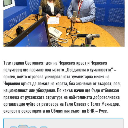
Тази година Световният ден на Червения кръст и Червения
полумесец ще премине под мотото „Обединени в хуманността“ –
призив, който отразява универсалната хуманитарна мисия на
Червения кръст да помага на хората, без значение от възраст, пол,
националност или убеждения. По какъв начин ще бъде отбелязан
празника от русенската структура на най-голямата доброволческа
организация чуйте от разговора на Галя Савова с Толга Мехмедов,
експерт в секретариата на Областния съвет на БЧК – Русе.