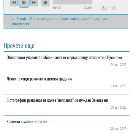
00:00
00:00
8 май – Световен ден на Червения кръст и Червения
полумесец
Прочети още
Областният управител обяви пакет от мерки срещу пожарите в Русенско
04 авг, 2026
Летни текущи ремонти в детски градини
03 авг, 2026
Фотографии разказват от каква "поправка" се нуждае Земята ни
03 авг, 2026
Хроника в малки истории…
31 юли, 2026