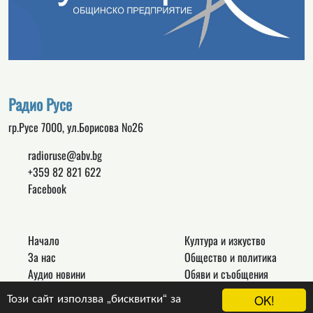
Радио Русе
гр.Русе 7000, ул.Борисова №26
radioruse@abv.bg
+359 82 821 622
Facebook
Начало
Култура и изкуство
За нас
Общество и политика
Аудио новини
Обяви и съобщения
Реклама
Спорт
Този сайт използва „бисквитки“ за
OK!
Връзки
Новини