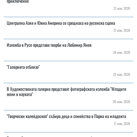
приключение
27 юли, 2026
Централна Азия и Южна Америка се срещнаха на русенска сцена
27 юли, 2026
Изложба в Русе представя творби на Любомир Янев
24 юли, 2026
"Галерията отблизо"
22 юли, 2026
В Художествената галерия представят фотографската изложба "Младите
жени в науката"
20 юли, 2026
"Творчески калейдоскоп" събира деца и семейства в Парка на младежта
17 юли, 2026