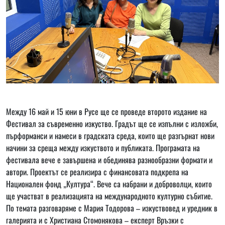
Между 16 май и 15 юни в Русе ще се проведе второто издание на
Фестивал за съвременно изкуство. Градът ще се изпълни с изложби,
пърформанси и намеси в градската среда, които ще разгърнат нови
начини за среща между изкуството и публиката. Програмата на
фестивала вече е завършена и обединява разнообразни формати и
автори. Проектът се реализира с финансовата подкрепа на
Национален фонд „Култура“. Вече са набрани и доброволци, които
ще участват в реализацията на международното културно събитие.
По темата разговаряме с Мария Тодорова – изкуствовед и уредник в
галерията и с Христиана Стомонякова – експерт Връзки с