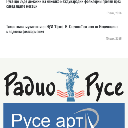
Русе ще бъде домакин на няколко международни фолклорни прояви през
следващите месеци
17 юли, 2026
Талантливи музиканти от НУИ "Проф. В. Стоянов" са част от Национална
младежка филхармония
15 юли, 2026