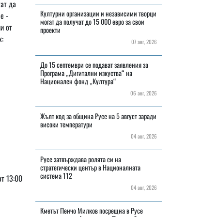
ат да
Културни организации и независими творци
е -
могат да получат до 15 000 евро за свои
и от
проекти
к:
07 авг, 2026
До 15 септември се подават заявления за
Програма „Дигитални изкуства“ на
Национален фонд „Култура“
06 авг, 2026
Жълт код за община Русе на 5 август заради
високи температури
04 авг, 2026
Русе затвърждава ролята си на
стратегически център в Националната
система 112
от 13:00
04 авг, 2026
Кметът Пенчо Милков посрещна в Русе