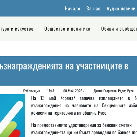
Начало
За нас
Аудио новини
тура и изкуство
Общество и политика
Обяви и съобще
ъзнагражденията на участниците в
Публикация
17:47
08 Май, 2026 /
Диана Георгиeва, Радио Рус
На 13 май /сряда/ започва изплащането в б
възнаграждения на членовете на Секционните изби
комисии на територията на община Русе.
На предоставилите удостоверения за банкови сметки
възнагражденията ще им бъдат преведени по банков път