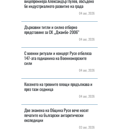
вицепремиера Александър Пулев, обсъдено
бе индустриалното развитие на града
04 авг, 2026
Държавни титли и силно отборно
представяне за СК „Джамбо-2006“
04 авг, 2026
С военни ритуали и концерт Русе отбеляза
147-ата годишнина на Военноморските
сили
04 авг, 2026
Косенето на тревните площи продължава и
през тази седмица
04 авг, 2026
Две знамена на Община Русе вече носят
печатите на български антарктически
експедиции
03 авг, 2026