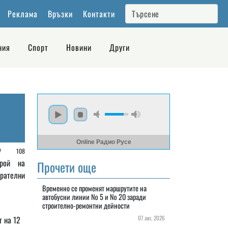
Реклама
Връзки
Контакти
ния
Спорт
Новини
Други
Online Радио Русе
е /
108
рой на
Прочети още
рателни
Временно се променят маршрутите на
автобусни линии № 5 и № 20 заради
строително-ремонтни дейности
 на 12
07 авг, 2026