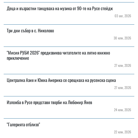
Деца и възрастни танцуваха на музика от 90-те на Русе стейдж
03 авг, 2026
Три дни събор в с. Николово
30 юли, 2026
"Мисия РУБИ 2026" предизвиква читателите на лятно книжно
приключение
27 юли, 2026
Централна Азия и Южна Америка се срещнаха на русенска сцена
27 юли, 2026
Изложба в Русе представя творби на Любомир Янев
24 юли, 2026
"Галерията отблизо"
22 юли, 2026