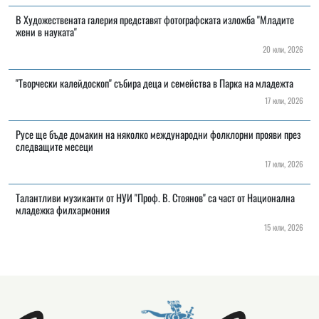
В Художествената галерия представят фотографската изложба "Младите
жени в науката"
20 юли, 2026
"Творчески калейдоскоп" събира деца и семейства в Парка на младежта
17 юли, 2026
Русе ще бъде домакин на няколко международни фолклорни прояви през
следващите месеци
17 юли, 2026
Талантливи музиканти от НУИ "Проф. В. Стоянов" са част от Национална
младежка филхармония
15 юли, 2026