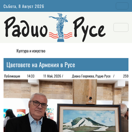
Събота, 8 Август 2026
Култура и изкуство
Цветовете на Армения в Русе
Публикация
14:33
11 Май, 2026 /
Диана Георгиeва, Радио Русе /
259