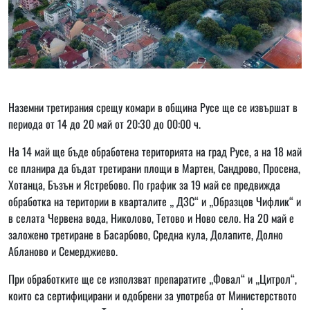
Наземни третирания срещу комари в община Русе ще се извършат в
периода от 14 до 20 май от 20:30 до 00:00 ч.
На 14 май ще бъде обработена територията на град Русе, а на 18 май
се планира да бъдат третирани площи в Мартен, Сандрово, Просена,
Хотанца, Бъзън и Ястребово. По график за 19 май се предвижда
обработка на територии в кварталите „ ДЗС“ и „Образцов Чифлик“ и
в селата Червена вода, Николово, Тетово и Ново село. На 20 май е
заложено третиране в Басарбово, Средна кула, Долапите, Долно
Абланово и Семерджиево.
При обработките ще се използват препаратите „Фовал“ и „Цитрол“,
които са сертифицирани и одобрени за употреба от Министерството