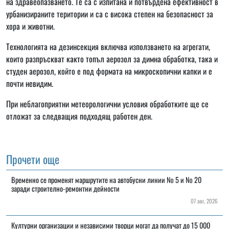
на здравеопазването. Те са с изпитана и потвърдена ефективност в
урбанизираните територии и са с висока степен на безопасност за
хора и животни.
Технологията на дезинсекция включва използването на агрегати,
които разпръскват както топъл аерозол за димна обработка, така и
студен аерозол, който е под формата на микроскопични капки и е
почти невидим.
При неблагоприятни метеорологични условия обработките ще се
отложат за следващия подходящ работен ден.
Прочети още
Временно се променят маршрутите на автобусни линии № 5 и № 20
заради строително-ремонтни дейности
07 авг, 2026
Културни организации и независими творци могат да получат до 15 000