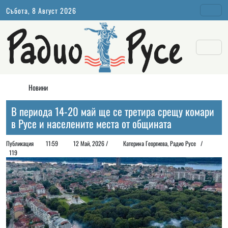
Събота, 8 Август 2026
Новини
В периода 14-20 май ще се третира срещу комари
в Русе и населените места от общината
Публикация
11:59
12 Май, 2026 /
Катерина Георгиева, Радио Русе /
119