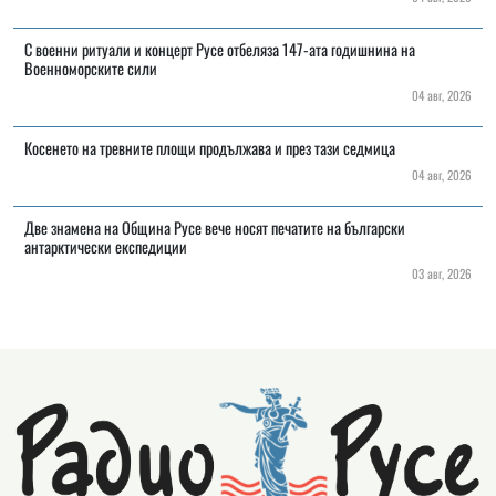
С военни ритуали и концерт Русе отбеляза 147-ата годишнина на
Военноморските сили
04 авг, 2026
Косенето на тревните площи продължава и през тази седмица
04 авг, 2026
Две знамена на Община Русе вече носят печатите на български
антарктически експедиции
03 авг, 2026