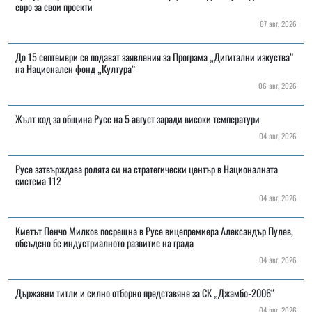
евро за свои проекти
07 авг, 2026
До 15 септември се подават заявления за Програма „Дигитални изкуства“
на Национален фонд „Култура“
06 авг, 2026
Жълт код за община Русе на 5 август заради високи температури
04 авг, 2026
Русе затвърждава ролята си на стратегически център в Националната
система 112
04 авг, 2026
Кметът Пенчо Милков посрещна в Русе вицепремиера Александър Пулев,
обсъдено бе индустриалното развитие на града
04 авг, 2026
Държавни титли и силно отборно представяне за СК „Джамбо-2006“
04 авг, 2026