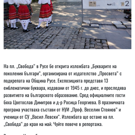
На пл. „Свобода“ в Русе бе открита изложбата „Букварите на
поколения българи“, организирана от издателство „Просвета“ с
подкрепата на Община Русе. Експозицията представя 13
емблематични буквара, издавани от 1945 г. до днес, и проследява
развитието на българското образование. Сред официалните гости
бяха Цветослав Димитров и д-р Росица Георгиева. В празничната
програма участваха състави от НУИ „Проф. Веселин Стоянов“ и
ученици от СУ „Васил Левски“. Изложбата ще остане на пл.
„Свобода“ до края на май. Чуйте повече в репортажа.