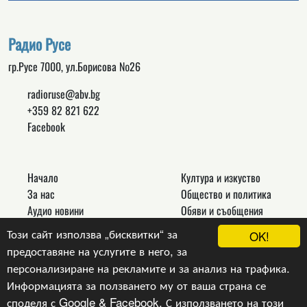
Радио Русе
гр.Русе 7000, ул.Борисова №26
radioruse@abv.bg
+359 82 821 622
Facebook
Начало
Култура и изкуство
За нас
Общество и политика
Аудио новини
Обяви и съобщения
Реклама
Спорт
Този сайт използва „бисквитки“ за
OK!
Връзки
Новини
предоставяне на услугите в него, за
Контакти
Други
персонализиране на рекламите и за анализ на трафика.
Информацията за ползването му от ваша страна се
споделя с Google & Facebook. С използването на този