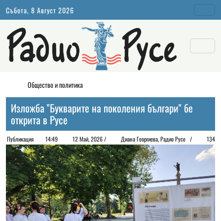
Събота, 8 Август 2026
Общество и политика
Изложба "Букварите на поколения българи" бе
открита в Русе
Публикация
14:49
12 Май, 2026 /
Диана Георгиeва, Радио Русе /
134