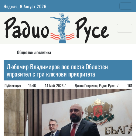
Неделя, 9 Август 2026
Общество и политика
Любомир Владимиров пое поста Областен
управител с три ключови приоритета
Публикация
14:46
14 Май, 2026 /
Диана Георгиeва, Радио Русе /
161