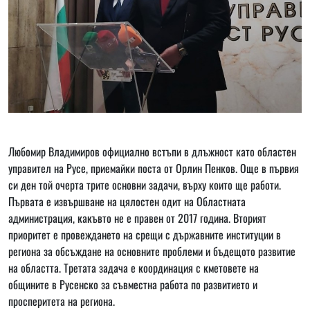
Любомир Владимиров официално встъпи в длъжност като областен
управител на Русе, приемайки поста от Орлин Пенков. Още в първия
си ден той очерта трите основни задачи, върху които ще работи.
Първата е извършване на цялостен одит на Областната
администрация, какъвто не е правен от 2017 година. Вторият
приоритет е провеждането на срещи с държавните институции в
региона за обсъждане на основните проблеми и бъдещото развитие
на областта. Третата задача е координация с кметовете на
общините в Русенско за съвместна работа по развитието и
просперитета на региона.