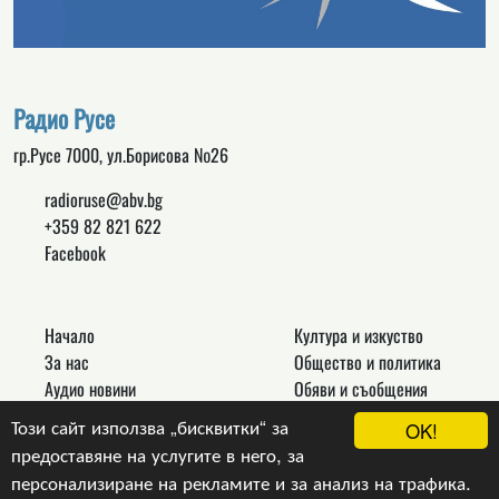
Радио Русе
гр.Русе 7000, ул.Борисова №26
radioruse@abv.bg
+359 82 821 622
Facebook
Начало
Култура и изкуство
За нас
Общество и политика
Аудио новини
Обяви и съобщения
Реклама
Спорт
Този сайт използва „бисквитки“ за
OK!
Връзки
Новини
предоставяне на услугите в него, за
Контакти
Други
персонализиране на рекламите и за анализ на трафика.