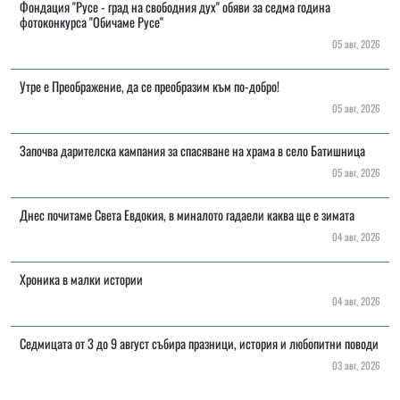
Фондация "Русе - град на свободния дух" обяви за седма година
фотоконкурса "Обичаме Русе"
05 авг, 2026
Утре е Преображение, да се преобразим към по-добро!
05 авг, 2026
Започва дарителска кампания за спасяване на храма в село Батишница
05 авг, 2026
Днес почитаме Света Евдокия, в миналото гадаели каква ще е зимата
04 авг, 2026
Хроника в малки истории
04 авг, 2026
Седмицата от 3 до 9 август събира празници, история и любопитни поводи
03 авг, 2026