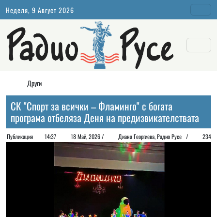
Неделя, 9 Август 2026
Други
СК "Спорт за всички – Фламинго" с богата
програма отбеляза Деня на предизвикателствата
Публикация
14:37
18 Май, 2026 /
Диана Георгиeва, Радио Русе /
234