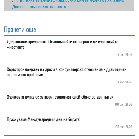
СК Спорт за всички – Фламинго с богата програма отбеляза
Деня на предизвикателствата
Прочети още
Доброволци призовават: Осиновявайте отговорно и не изоставяйте
животните
07 авг, 2026
Свръхпроизводство на дрехи + консуматорско отношение = драматични
екологични проблеми
07 авг, 2026
Озоновата дупка се затвори, озоновият слой обаче остава тънък
06 авг, 2026
Празнуваме Международния ден на бирата!
05 авг, 2026