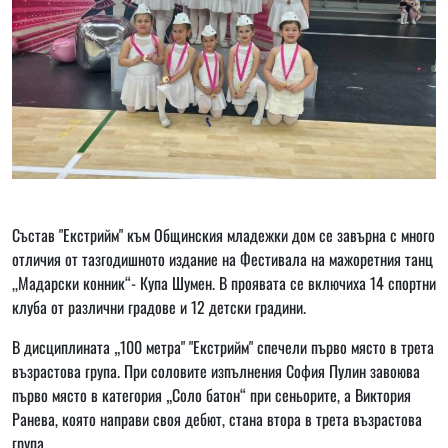
Състав "Екстрийм" към Общинския младежки дом се завърна с много
отличия от тазгодишното издание на Фестивалa на мажоретния танц
,,Мадарски конник“- Купа Шумен. В проявата се включиха 14 спортни
клуба от различни градове и 12 детски градини.
В дисциплината „100 метра" "Екстрийм" спечели първо място в трета
възрастова група. При соловите изпълнения София Пулин завоюва
първо място в категория „Соло батон“ при сеньорите, а Виктория
Ранева, която направи своя дебют, стана втора в трета възрастова
група.