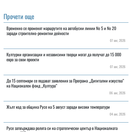
Прочети още
Временно се променят маршрутите на автобусни линии № 5 и № 20
заради строително-ремонтни дейности
07 авг, 2026
Културни организации и независими творци могат да получат до 15 000
евро за свои проекти
07 авг, 2026
До 15 септември се подават заявления за Програма „Дигитални изкуства“
на Национален фонд „Култура“
06 авг, 2026
Жълт код за община Русе на 5 август заради високи температури
04 авг, 2026
Русе затвърждава ролята си на стратегически център в Националната