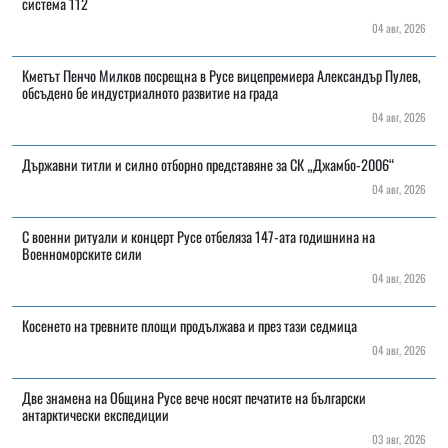
система 112
04 авг, 2026
Кметът Пенчо Милков посрещна в Русе вицепремиера Александър Пулев,
обсъдено бе индустриалното развитие на града
04 авг, 2026
Държавни титли и силно отборно представяне за СК „Джамбо-2006“
04 авг, 2026
С военни ритуали и концерт Русе отбеляза 147-ата годишнина на
Военноморските сили
04 авг, 2026
Косенето на тревните площи продължава и през тази седмица
04 авг, 2026
Две знамена на Община Русе вече носят печатите на български
антарктически експедиции
03 авг, 2026