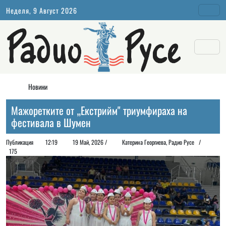
Неделя, 9 Август 2026
Новини
Мажоретките от „Екстрийм" триумфираха на
фестивала в Шумен
Публикация
12:19
19 Май, 2026 /
Катерина Георгиева, Радио Русе /
175