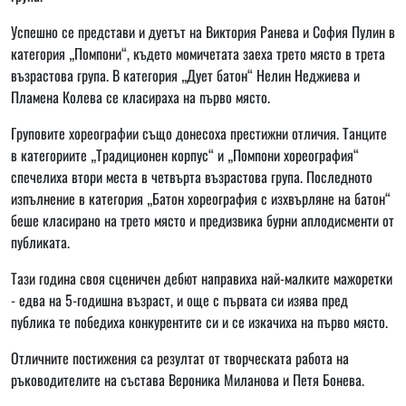
Успешно се представи и дуетът на Виктория Ранева и София Пулин в
категория „Помпони“, където момичетата заеха трето място в трета
възрастова група. В категория „Дует батон“ Нелин Неджиева и
Пламена Колева се класираха на първо място.
Груповите хореографии също донесоха престижни отличия. Танците
в категориите „Традиционен корпус“ и „Помпони хореография“
спечелиха втори места в четвърта възрастова група. Последното
изпълнение в категория „Батон хореография с изхвърляне на батон“
беше класирано на трето място и предизвика бурни аплодисменти от
публиката.
Тази година своя сценичен дебют направиха най-малките мажоретки
- едва на 5-годишна възраст, и още с първата си изява пред
публика те победиха конкурентите си и се изкачиха на първо място.
Отличните постижения са резултат от творческата работа на
ръководителите на състава Вероника Миланова и Петя Бонева.