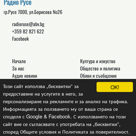
Радио Русе
гр.Русе 7000, ул.Борисова №26
radioruse@abv.bg
+359 82 821 622
Facebook
Начало
Култура и изкуство
За нас
Общество и политика
Аудио новини
Обяви и съобщения
Реклама
Спорт
Този сайт използва „бисквитки“ за
OK!
Връзки
Новини
предоставяне на услугите в него, за
Контакти
Други
персонализиране на рекламите и за анализ на трафика.
Информацията за ползването му от ваша страна се
споделя с Google & Facebook. С използването на този
сайт вие се съгласявате с употребата на „бисквитки“,
Copyright © 2024, v.1.0,
Радио Русе
, Уеб Дизайн и
програмиране :
Гейт.БГ ЕООД
според
Общите условия
и
Политиката за поверителност
.