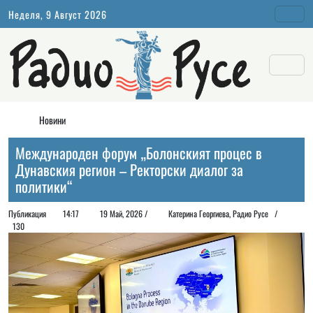
Неделя, 9 Август 2026
Новини
Mеждународен форум „Болонският процес в
Дунавския регион – Ректорски диалог за
политики“
Публикация
14:17
19 Май, 2026 /
Катерина Георгиева, Радио Русе /
130