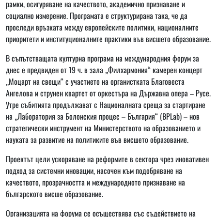
рамки, осигуряване на качеството, академично признаване и
социално измерение. Програмата е структурирана така, че да
проследи връзката между европейските политики, националните
приоритети и институционалните практики във висшето образование.
В съпътстващата културна програма на международния форум за
днес е предвиден от 19 ч. в зала „Филхармония“ камерен концерт
„Моцарт на свещи“ с участието на органистката Благовеста
Ангелова и струнен квартет от оркестъра на Държавна опера – Русе.
Утре събитията продължават с Националната среща за стартиране
на „Лаборатория за Болонския процес – България“ (BPLab) – нов
стратегически инструмент на Министерството на образованието и
науката за развитие на политиките във висшето образование.
Проектът цели ускоряване на реформите в сектора чрез иновативен
подход за системни иновации, насочен към подобряване на
качеството, прозрачността и международното признаване на
българското висше образование.
Организацията на форума се осъществява със съдействието на