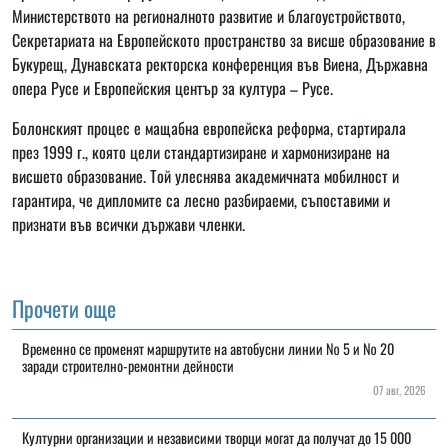
Министерството на регионалното развитие и благоустройството,
Секретариата на Европейското пространство за висше образование в
Букурещ, Дунавската ректорска конференция във Виена, Държавна
опера Русе и Европейския център за култура – Русе.
Болонският процес е мащабна европейска реформа, стартирала
през 1999 г., която цели стандартизиране и хармонизиране на
висшето образование. Той улеснява академичната мобилност и
гарантира, че дипломите са лесно разбираеми, съпоставими и
признати във всички държави членки.
Прочети още
Временно се променят маршрутите на автобусни линии № 5 и № 20
заради строително-ремонтни дейности
07 авг, 2026
Културни организации и независими творци могат да получат до 15 000