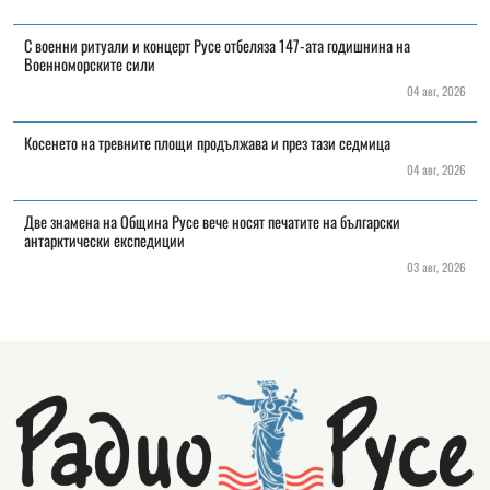
С военни ритуали и концерт Русе отбеляза 147-ата годишнина на
Военноморските сили
04 авг, 2026
Косенето на тревните площи продължава и през тази седмица
04 авг, 2026
Две знамена на Община Русе вече носят печатите на български
антарктически експедиции
03 авг, 2026