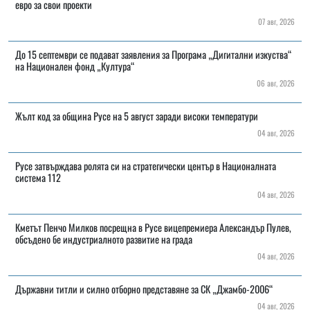
евро за свои проекти
07 авг, 2026
До 15 септември се подават заявления за Програма „Дигитални изкуства“
на Национален фонд „Култура“
06 авг, 2026
Жълт код за община Русе на 5 август заради високи температури
04 авг, 2026
Русе затвърждава ролята си на стратегически център в Националната
система 112
04 авг, 2026
Кметът Пенчо Милков посрещна в Русе вицепремиера Александър Пулев,
обсъдено бе индустриалното развитие на града
04 авг, 2026
Държавни титли и силно отборно представяне за СК „Джамбо-2006“
04 авг, 2026