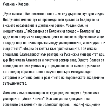
Украйна и Косово.
„Русе винаги е бил естествен мост – между държави, култури и идеи.
Неслучайно именно тук се провежда този диалог за бъдещето на
висшето образование в Дунавския регион. Убеден съм, че
инициативата „Лаборатория за Болонския процес – България“ ще
даде нова енергия за модернизацията на висшето образование и ще
създаде още по-силни връзки между университетите, институциите и
обществото“, обърна се кметът към присъстващите. Той изказа
специална благодарност към ректора на Русенския университет доц.
д-р Десислава Атанасова и почетния ректор акад. Христо Белоев за
последователните усилия в утвърждаването на висшето училище
като водещ образователен и научен център с международен
авторитет и активна роля в развитието на европейското академично
сътрудничество.
Домакин и съорганизатор на международния форум е Русенският
университет „Ангел Кънчев“. Във фокуса на дискусиите са
основните ангажименти по Болонския процес – квалификационни