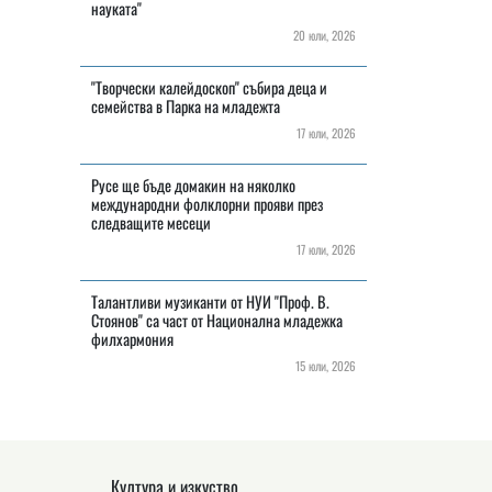
науката"
20 юли, 2026
"Творчески калейдоскоп" събира деца и
семейства в Парка на младежта
17 юли, 2026
Русе ще бъде домакин на няколко
международни фолклорни прояви през
следващите месеци
17 юли, 2026
Талантливи музиканти от НУИ "Проф. В.
Стоянов" са част от Национална младежка
филхармония
15 юли, 2026
Култура и изкуство