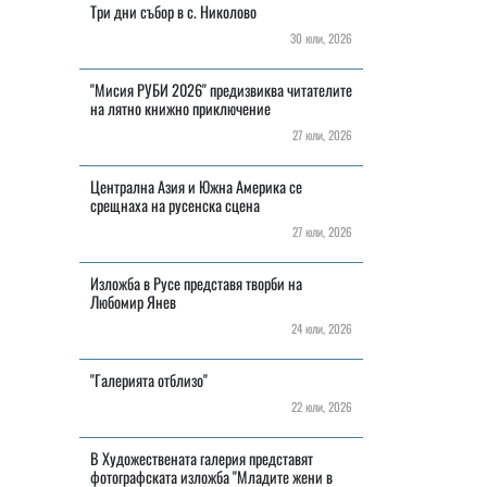
Три дни събор в с. Николово
30 юли, 2026
"Мисия РУБИ 2026" предизвиква читателите
на лятно книжно приключение
27 юли, 2026
Централна Азия и Южна Америка се
срещнаха на русенска сцена
27 юли, 2026
Изложба в Русе представя творби на
Любомир Янев
24 юли, 2026
"Галерията отблизо"
22 юли, 2026
В Художествената галерия представят
фотографската изложба "Младите жени в