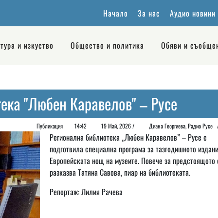
Начало
За нас
Аудио новини
тура и изкуство
Общество и политика
Обяви и съобще
ека "Любен Каравелов" – Русе
Публикация
14:42
19 Май, 2026 /
Диана Георгиeва, Радио Рус
Регионална библиотека „Любен Каравелов” – Русе е
подготвила специална програма за тазгодишното издани
Европейската нощ на музеите. Повече за предстоящото 
разказва Татяна Савова, пиар на библиотеката.
Репортаж: Лилия Рачева