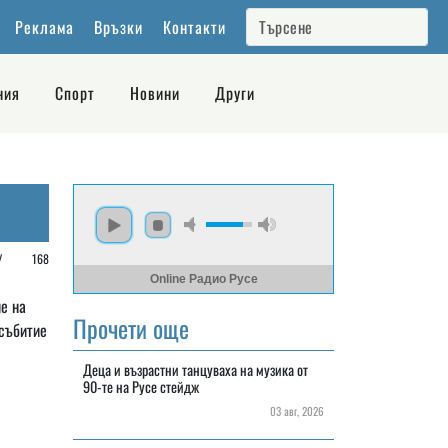
Реклама
Връзки
Контакти
ния
Спорт
Новини
Други
е /
168
Online Радио Русе
е на
Прочети още
събитие
Деца и възрастни танцуваха на музика от
90-те на Русе стейдж
03 авг, 2026