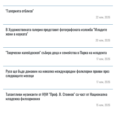
"Галерията отблизо"
22 юли, 2026
В Художествената галерия представят фотографската изложба "Младите
жени в науката"
20 юли, 2026
"Творчески калейдоскоп" събира деца и семейства в Парка на младежта
17 юли, 2026
Русе ще бъде домакин на няколко международни фолклорни прояви през
следващите месеци
17 юли, 2026
Талантливи музиканти от НУИ "Проф. В. Стоянов" са част от Национална
младежка филхармония
15 юли, 2026