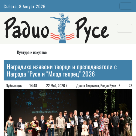
Събота, 8 Август 2026
Култура и изкуство
Наградиха изявени творци и преподаватели с
Награда "Русе и "Млад творец" 2026
Публикация
14:48
22 Май, 2026 /
Диана Георгиeва, Радио Русе /
73