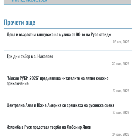
и Млад творец 2026
Прочети още
Деца и възрастни танцуваха на музика от 90-те на Русе стейдж
03 авг, 2026
Три дни събор в с. Николово
30 юли, 2026
"Мисия РУБИ 2026" предизвиква читателите на лятно книжно
приключение
27 юли, 2026
Централна Азия и Южна Америка се срещнаха на русенска сцена
27 юли, 2026
Изложба в Русе представя творби на Любомир Янев
24 юли, 2026