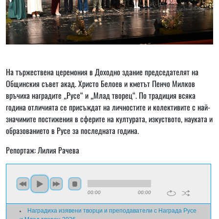
На тържествена церемония в Доходно здание председателят на
Общинския съвет акад. Христо Белоев и кметът Пенчо Милков
връчиха наградите „Русе“ и „Млад творец“. По традиция всяка
година отличията се присъждат на личностите и колективите с най-
значимите постижения в сферите на културата, изкуството, науката и
образованието в Русе за последната година.
Репортаж: Лилия Рачева
00:00
00:00
Наградиха изявени творци и преподаватели с Награда Русе