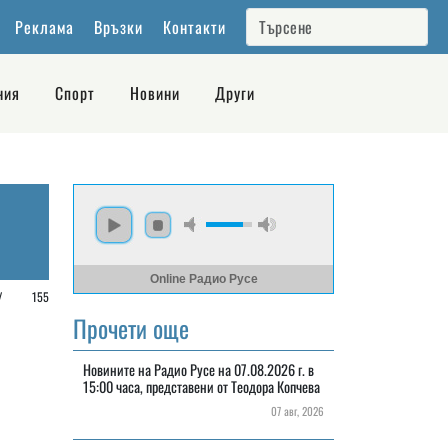
Реклама
Връзки
Контакти
ния
Спорт
Новини
Други
Online Радио Русе
е /
155
Прочети още
Новините на Радио Русе на 07.08.2026 г. в
15:00 часа, представени от Теодора Копчева
07 авг, 2026