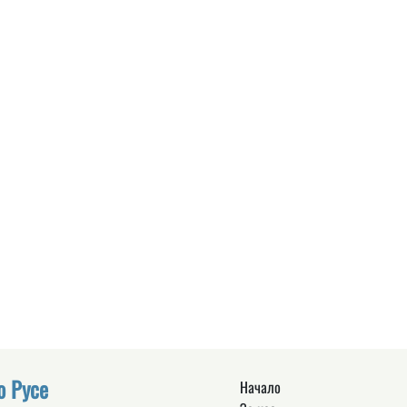
о Русе
Начало