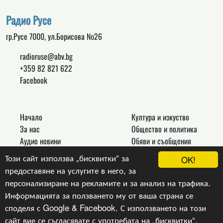
Радио Русе
гр.Русе 7000, ул.Борисова №26
radioruse@abv.bg
+359 82 821 622
Facebook
Начало
Култура и изкуство
За нас
Общество и политика
Аудио новини
Обяви и съобщения
Реклама
Спорт
Този сайт използва „бисквитки“ за
OK!
Връзки
Новини
предоставяне на услугите в него, за
Контакти
Други
персонализиране на рекламите и за анализ на трафика.
Информацията за ползването му от ваша страна се
споделя с Google & Facebook. С използването на този
сайт вие се съгласявате с употребата на „бисквитки“,
Copyright © 2024, v.1.0,
Радио Русе
, Уеб Дизайн и