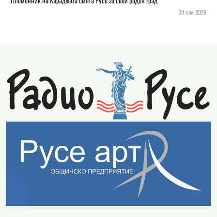
Племенник на Караджата смята Русе за свой роден град
30 юли, 2026