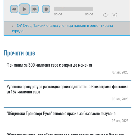
00:00
00:00
ОУ Отец Паисий очаква ученици наесен в ремонтирана
сграда
Прочети още
Фентанил за 300 милиона евро е открит до момента
07 авг, 2026
Русенска прокуратура разследва производството на 6 килограма фентанил
за 157 милиона евро
06 авг, 2026
"Общински Транспорт Русе" отново с призив за безопасно пътуване
06 авг, 2026
Областният управител обяви пакет от мерки срещу пожарите в Русенско