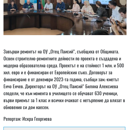
Завърши ремонтът на ОУ „Отец Паисий“, съобщиха от Общината.
Освен строително-ремонтните дейности по проекта е създадена и
модерна образователна среда. Проектът е на стойност 1 млн. и 500
хил. евро и е финансиран от Европейския съюз. Договорът за
финансиране е от декември 2023-та година, съобщи зам.-кметът
Енчо Енчев. Директорът на ОУ „Отец Паисий“ Биляна Алексиева
сподели, че към момента в училището се обучават 630 ученици,
върви приемът за 1 клас и всички очакват с нетърпение да влязат в
обновения си дом наесен.
Репортаж: Искра Георгиева