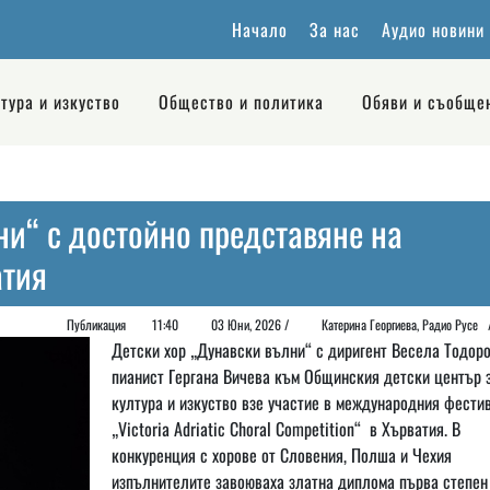
Начало
За нас
Аудио новини
тура и изкуство
Общество и политика
Обяви и съобще
ни“ с достойно представяне на
атия
Публикация
11:40
03 Юни, 2026 /
Катерина Георгиева, Радио Рус
Детски хор „Дунавски вълни“ с диригент Весела Тодоро
пианист Гергана Вичева към Общинския детски център 
култура и изкуство взе участие в международния фести
„Victoria Adriatic Choral Competition“ в Хърватия. В
конкуренция с хорове от Словения, Полша и Чехия
изпълнителите завоюваха златна диплома първа степен