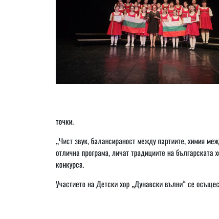
точки.
„Чист звук, балансираност между партиите, химия меж
отлична програма, личат традициите на българската х
конкурса.
Участието на Детски хор „Дунавски вълни“ се осъщес