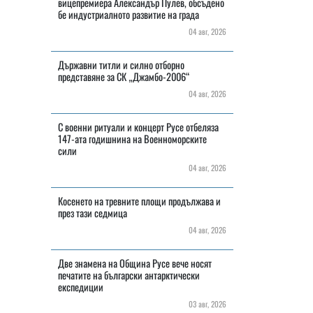
вицепремиера Александър Пулев, обсъдено
бе индустриалното развитие на града
04 авг, 2026
Държавни титли и силно отборно
представяне за СК „Джамбо-2006“
04 авг, 2026
С военни ритуали и концерт Русе отбеляза
147-ата годишнина на Военноморските
сили
04 авг, 2026
Косенето на тревните площи продължава и
през тази седмица
04 авг, 2026
Две знамена на Община Русе вече носят
печатите на български антарктически
експедиции
03 авг, 2026