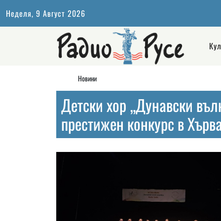
Неделя, 9 Август 2026
Кул
Новини
Детски хор „Дунавски въл
престижен конкурс в Хърв