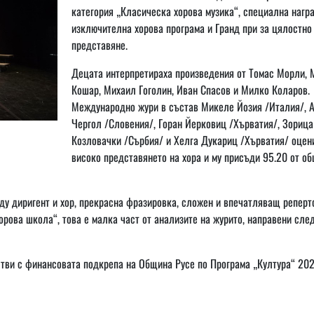
категория „Класическа хорова музика“, специална награ
изключителна хорова програма и Гранд при за цялостно
представяне.
Децата интерпретираха произведения от Томас Морли,
Кошар, Михаил Гоголин, Иван Спасов и Милко Коларов.
Международно жури в състав Микеле Йозия /Италия/, 
Чергол /Словения/, Горан Йерковиц /Хърватия/, Зорица
Козловачки /Сърбия/ и Хелга Дукариц /Хърватия/ оцен
високо представянето на хора и му присъди 95.20 от о
ду диригент и хор, прекрасна фразировка, сложен и впечатляващ реперт
орова школа“, това е малка част от анализите на журито, направени сле
тви с финансовата подкрепа на Община Русе по Програма „Култура“ 202