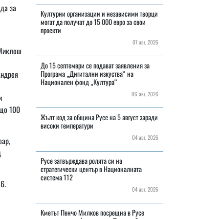
да за
Културни организации и независими творци
могат да получат до 15 000 евро за свои
проекти
07 авг, 2026
 Миклош
До 15 септември се подават заявления за
Андрея
Програма „Дигитални изкуства“ на
Национален фонд „Култура“
06 авг, 2026
и
бщо 100
Жълт код за община Русе на 5 август заради
високи температури
04 авг, 2026
оар,
д
Русе затвърждава ролята си на
стратегически център в Националната
система 112
6.
04 авг, 2026
Кметът Пенчо Милков посрещна в Русе