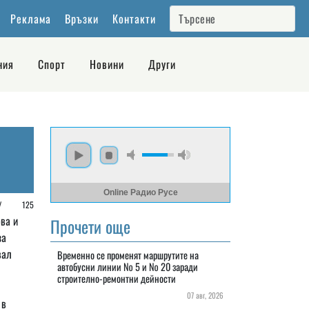
Реклама
Връзки
Контакти
ния
Спорт
Новини
Други
Online Радио Русе
е /
125
ва и
Прочети още
за
вал
Временно се променят маршрутите на
автобусни линии № 5 и № 20 заради
строително-ремонтни дейности
07 авг, 2026
 в