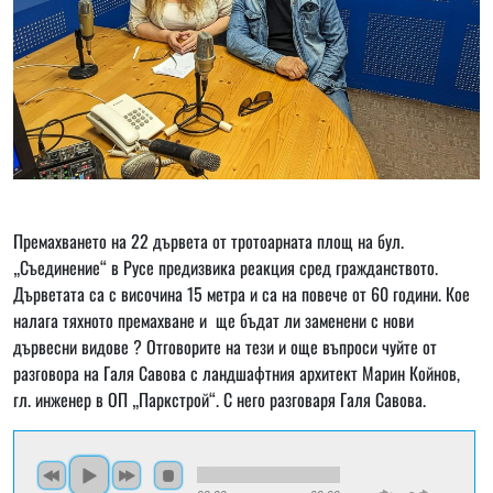
Премахването на 22 дървета от тротоарната площ на бул.
„Съединение“ в Русе предизвика реакция сред гражданството.
Дърветата са с височина 15 метра и са на повече от 60 години. Кое
налага тяхното премахване и ще бъдат ли заменени с нови
дървесни видове ? Отговорите на тези и още въпроси чуйте от
разговора на Галя Савова с ландшафтния архитект Марин Койнов,
гл. инженер в ОП „Паркстрой“. С него разговаря Галя Савова.