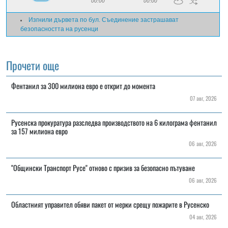
00:00
00:00
Изгнили дървета по бул. Съединение застрашават
безопасността на русенци
Прочети още
Фентанил за 300 милиона евро е открит до момента
07 авг, 2026
Русенска прокуратура разследва производството на 6 килограма фентанил
за 157 милиона евро
06 авг, 2026
"Общински Транспорт Русе" отново с призив за безопасно пътуване
06 авг, 2026
Областният управител обяви пакет от мерки срещу пожарите в Русенско
04 авг, 2026