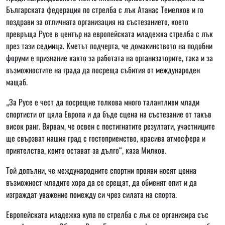
Българската федерация по стрелба с лък Атанас Темелков и го
поздрави за отличната организация на състезанието, което
превръща Русе в център на европейската младежка стрелба с лък
през тази седмица. Кметът подчерта, че домакинството на подобни
форуми е признание както за работата на организаторите, така и за
възможностите на града да посреща събития от международен
мащаб.
„За Русе е чест да посрещне толкова много талантливи млади
спортисти от цяла Европа и да бъде сцена на състезание от такъв
висок ранг. Вярвам, че освен с постигнатите резултати, участниците
ще свързват нашия град с гостоприемство, красива атмосфера и
приятелства, които остават за дълго“, каза Милков.
Той допълни, че международните спортни прояви носят ценна
възможност младите хора да се срещат, да обменят опит и да
изграждат уважение помежду си чрез силата на спорта.
Европейската младежка купа по стрелба с лък се организира със