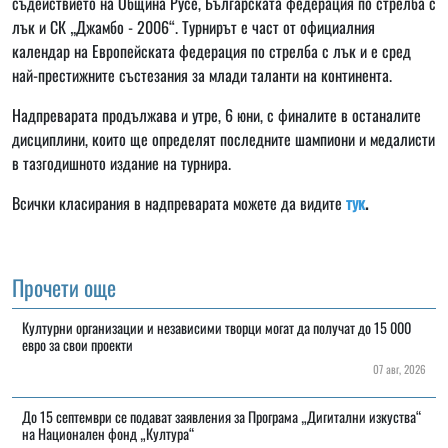
съдействието на Община Русе, Българската федерация по стрелба с
лък и СК „Джамбо - 2006“. Турнирът е част от официалния
календар на Европейската федерация по стрелба с лък и е сред
най-престижните състезания за млади таланти на континента.
Надпреварата продължава и утре, 6 юни, с финалите в останалите
дисциплини, които ще определят последните шампиони и медалисти
в тазгодишното издание на турнира.
Всички класирания в надпреварата можете да видите
тук
.
Прочети още
Културни организации и независими творци могат да получат до 15 000
евро за свои проекти
07 авг, 2026
До 15 септември се подават заявления за Програма „Дигитални изкуства“
на Национален фонд „Култура“