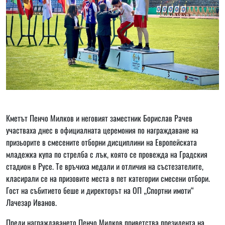
Кметът Пенчо Милков и неговият заместник Борислав Рачев
участваха днес в официалната церемония по награждаване на
призьорите в смесените отборни дисциплини на Европейската
младежка купа по стрелба с лък, която се провежда на Градския
стадион в Русе. Те връчиха медали и отличия на състезателите,
класирали се на призовите места в пет категории смесени отбори.
Гост на събитието беше и директорът на ОП „Спортни имоти“
Лачезар Иванов.
Преди награждаването Пенчо Милков приветства президента на