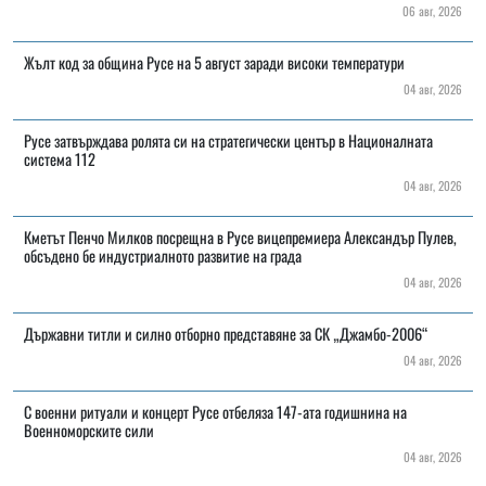
06 авг, 2026
Жълт код за община Русе на 5 август заради високи температури
04 авг, 2026
Русе затвърждава ролята си на стратегически център в Националната
система 112
04 авг, 2026
Кметът Пенчо Милков посрещна в Русе вицепремиера Александър Пулев,
обсъдено бе индустриалното развитие на града
04 авг, 2026
Държавни титли и силно отборно представяне за СК „Джамбо-2006“
04 авг, 2026
С военни ритуали и концерт Русе отбеляза 147-ата годишнина на
Военноморските сили
04 авг, 2026