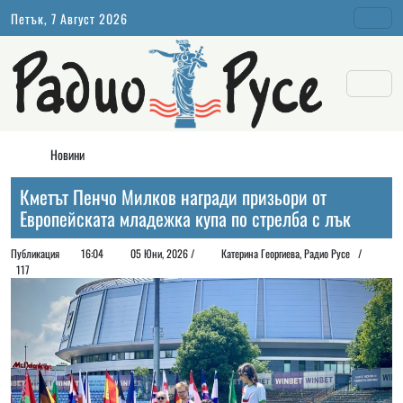
Петък, 7 Август 2026
Новини
Кметът Пенчо Милков награди призьори от
Европейската младежка купа по стрелба с лък
Публикация
16:04
05 Юни, 2026 /
Катерина Георгиева, Радио Русе /
117