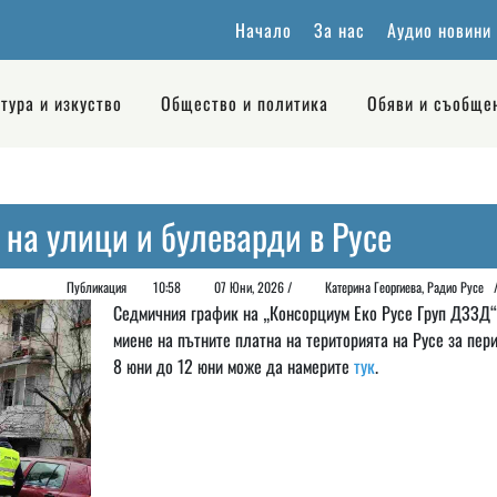
Начало
За нас
Аудио новини
тура и изкуство
Общество и политика
Обяви и съобще
 на улици и булеварди в Русе
Публикация
10:58
07 Юни, 2026 /
Катерина Георгиева, Радио Русе
Седмичния график на „Консорциум Еко Русе Груп ДЗЗД“
миене на пътните платна на територията на Русе за пер
8 юни до 12 юни може да намерите
тук
.