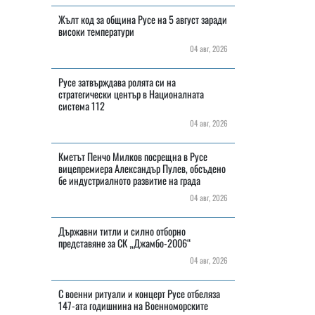
Жълт код за община Русе на 5 август заради
високи температури
04 авг, 2026
Русе затвърждава ролята си на
стратегически център в Националната
система 112
04 авг, 2026
Кметът Пенчо Милков посрещна в Русе
вицепремиера Александър Пулев, обсъдено
бе индустриалното развитие на града
04 авг, 2026
Държавни титли и силно отборно
представяне за СК „Джамбо-2006“
04 авг, 2026
С военни ритуали и концерт Русе отбеляза
147-ата годишнина на Военноморските