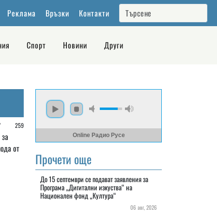
Реклама
Връзки
Контакти
ния
Спорт
Новини
Други
 /
259
 за
Online Радио Русе
иода от
Прочети още
До 15 септември се подават заявления за
Програма „Дигитални изкуства“ на
Национален фонд „Култура“
06 авг, 2026