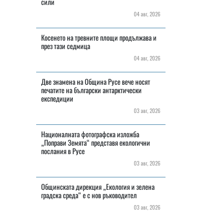
сили
04 авг, 2026
Косенето на тревните площи продължава и
през тази седмица
04 авг, 2026
Две знамена на Община Русе вече носят
печатите на български антарктически
експедиции
03 авг, 2026
Националната фотографска изложба
„Поправи Земята“ представя екологични
послания в Русе
03 авг, 2026
Общинската дирекция „Екология и зелена
градска среда“ е с нов ръководител
03 авг, 2026