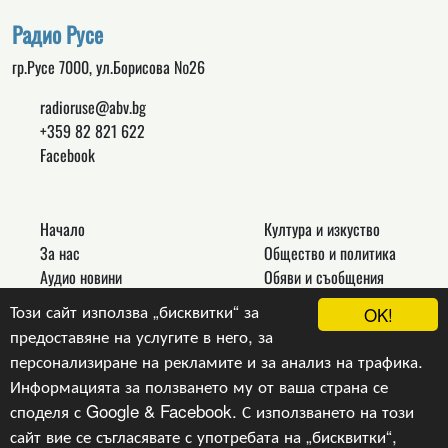
Радио Русе
гр.Русе 7000, ул.Борисова №26
radioruse@abv.bg
+359 82 821 622
Facebook
Начало
Култура и изкуство
За нас
Общество и политика
Аудио новини
Обяви и съобщения
Реклама
Спорт
Този сайт използва „бисквитки“ за
OK!
Връзки
Новини
предоставяне на услугите в него, за
Контакти
Други
персонализиране на рекламите и за анализ на трафика.
Информацията за ползването му от ваша страна се
споделя с Google & Facebook. С използването на този
сайт вие се съгласявате с употребата на „бисквитки“,
Copyright © 2024, v.1.0,
Радио Русе
, Уеб Дизайн и