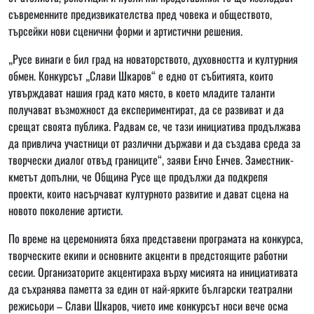
съвременните предизвикателства пред човека и обществото,
търсейки нови сценични форми и артистични решения.
„Русе винаги е бил град на новаторството, духовността и културния
обмен. Конкурсът „Слави Шкаров“ е едно от събитията, които
утвърждават нашия град като място, в което младите таланти
получават възможност да експериментират, да се развиват и да
срещат своята публика. Радвам се, че тази инициатива продължава
да привлича участници от различни държави и да създава среда за
творчески диалог отвъд границите“, заяви Енчо Енчев. Заместник-
кметът допълни, че Община Русе ще продължи да подкрепя
проекти, които насърчават културното развитие и дават сцена на
новото поколение артисти.
По време на церемонията бяха представени програмата на конкурса,
творческите екипи и основните акценти в предстоящите работни
сесии. Организаторите акцентираха върху мисията на инициативата
да съхранява паметта за един от най-ярките български театрални
режисьори – Слави Шкаров, чието име конкурсът носи вече осма