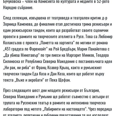
Бучуковска – член на Комисията по културата и медиите в 52-рото
Народно събрание.
След селекция, извършена от театроведа и театрален критик д-р
Зорница Каменова, до финалния етап достигнаха трима режисьори и
един режисьорски тандем, които ще разработват своите сценични
проекти в рамките на творческите ателиета в Русе. Това са Любомир
Колаксъзов с проекта „Паметта на хартията“ по мотиви от романа
„451 градуса по Фаренхайт“ на Рей Бредбъри, Мария Панайотова с
„Да убиеш Минотавър“ по три пиеси на Маргарит Минков, Теодора
Силяноска от Република Северна Македония с постановъчната идея
„Ни рак, ни риба“ от Франц Ксавер Крьоц, както и румънският
творчески тандем Еда Коза и Дан Коза, които ще работят върху
текста „Въже и акробати“ от Пека Щефан.
През следващите шест дни младите режисьори от България,
Северна Македония и Румъния ще работят съвместно с актьори от
трупата на Русенския театър в рамките на интензивна творческа
лаборатория под мотото „Лабиринти на настоящето“. Чрез поредица
от ателиета, репетиции и публични представяния те ще изследват