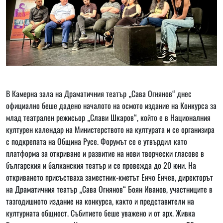
В Камерна зала на Драматичния театър „Сава Огнянов“ днес
официално беше дадено началото на осмото издание на Конкурса за
млад театрален режисьор „Слави Шкаров“, който е в Националния
културен календар на Министерството на културата и се организира
с подкрепата на Община Русе. Форумът се е утвърдил като
платформа за откриване и развитие на нови творчески гласове в
българския и балканския театър и се провежда до 20 юни. На
откриването присъстваха заместник-кметът Енчо Енчев, директорът
на Драматичния театър „Сава Огнянов“ Боян Иванов, участниците в
тазгодишното издание на конкурса, както и представители на
културната общност. Събитието беше уважено и от арх. Живка