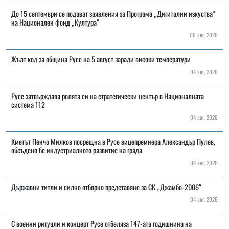
До 15 септември се подават заявления за Програма „Дигитални изкуства“
на Национален фонд „Култура“
06 авг, 2026
Жълт код за община Русе на 5 август заради високи температури
04 авг, 2026
Русе затвърждава ролята си на стратегически център в Националната
система 112
04 авг, 2026
Кметът Пенчо Милков посрещна в Русе вицепремиера Александър Пулев,
обсъдено бе индустриалното развитие на града
04 авг, 2026
Държавни титли и силно отборно представяне за СК „Джамбо-2006“
04 авг, 2026
С военни ритуали и концерт Русе отбеляза 147-ата годишнина на