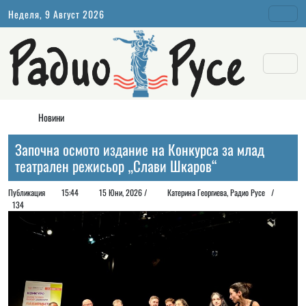
Неделя, 9 Август 2026
Новини
Започна осмото издание на Конкурса за млад
театрален режисьор „Слави Шкаров“
Публикация
15:44
15 Юни, 2026 /
Катерина Георгиева, Радио Русе /
134