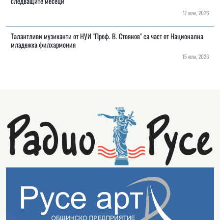
следващите месеци
17 юли, 2026
Талантливи музиканти от НУИ "Проф. В. Стоянов" са част от Национална
младежка филхармония
15 юли, 2026