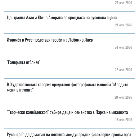
27 юли, 2026
Централна Азия и Южна Америка се срещнаха на русенска сцена
27 юли, 2026
Изложба в Русе представя творби на Любомир Янев
24 юли, 2026
"Галерията отблизо"
22 юли, 2026
В Художествената галерия представят фотографската изложба "Младите
жени в науката"
20 юли, 2026
"Творчески калейдоскоп" събира деца и семейства в Парка на младежта
17 юли, 2026
Русе ще бъде домакин на няколко международни фолклорни прояви през