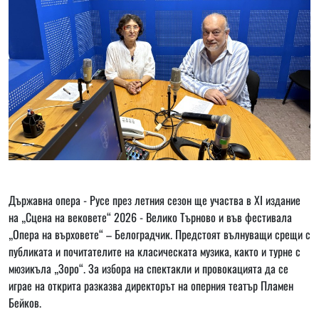
Държавна опера - Русе през летния сезон ще участва в ХІ издание
на „Сцена на вековете“ 2026 - Велико Търново и във фестивала
„Опера на върховете“ – Белоградчик. Предстоят вълнуващи срещи с
публиката и почитателите на класическата музика, както и турне с
мюзикъла „Зоро“. За избора на спектакли и провокацията да се
играе на открита разказва директорът на оперния театър Пламен
Бейков.