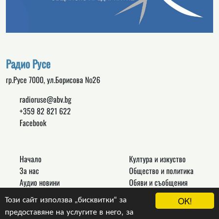
Радио Русе
гр.Русе 7000, ул.Борисова №26
radioruse@abv.bg
+359 82 821 622
Facebook
Начало
Култура и изкуство
За нас
Общество и политика
Аудио новини
Обяви и съобщения
Реклама
Спорт
Този сайт използва „бисквитки“ за
OK!
Връзки
Новини
предоставяне на услугите в него, за
Контакти
Други