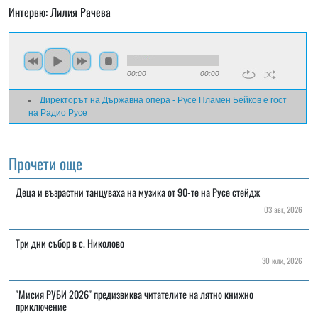
Интервю: Лилия Рачева
00:00
00:00
Директорът на Държавна опера - Русе Пламен Бейков е гост
на Радио Русе
Прочети още
Деца и възрастни танцуваха на музика от 90-те на Русе стейдж
03 авг, 2026
Три дни събор в с. Николово
30 юли, 2026
"Мисия РУБИ 2026" предизвиква читателите на лятно книжно
приключение