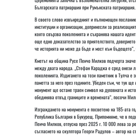
Българската патриаршия при Румънската патриаршия.
В своето слово извънредният и пълномощен посланик 
институции и организации, допринесли за реализацият
която свързва поколенията и съхранява нашата идент
още едно доказателство за приятелството, доверието
че историята ни може да бъде и мост към бъдещето“,
Кметът на община Русе Пенчо Милков подчерта значен
между двата народа. „Стефан Караджа е сред онези л
поколенията. Издигането на този паметник в Тулча е 
паметта за него през годините. Убеден съм, че тук ще
монумент ще остане траен символ на духовната и ист
обединява отвъд границите и времената“, посочи Мил
Изграждането на монумента е посветено на 185-ата г
Република България в Букурещ. Припомняме, че в под
Пенчо Милков, отпусна през 2025 г. 10 000 лева за р
съгласието на скулптора Георги Радулов – автор на 