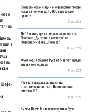
Културни организации и независими творци
могат да получат до 15 000 евро за свои
ните и
проекти
кия
07 авг, 2026
ители на
До 15 септември се подават заявления за
Милков,
Програма „Дигитални изкуства“ на
Национален фонд „Култура“
лгария в
06 авг, 2026
ощен
ндуша
Жълт код за община Русе на 5 август заради
юза на
високи температури
а към
04 авг, 2026
Русе затвърждава ролята си на
та Щефан
стратегически център в Националната
система 112
на
04 авг, 2026
Кметът Пенчо Милков посрещна в Русе
инев от