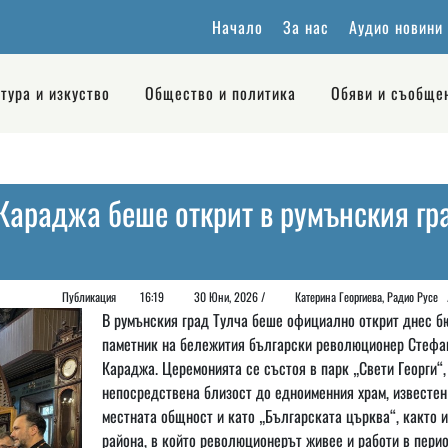
Начало
За нас
Аудио новини
тура и изкуство
Общество и политика
Обяви и съобще
Караджа беше открит в румънския гр
Публикация
16:19
30 Юни, 2026 /
Катерина Георгиева, Радио Рус
В румънския град Тулча беше официално открит днес б
паметник на бележития български революционер Стефа
Караджа. Церемонията се състоя в парк „Свети Георги“,
непосредствена близост до едноименния храм, известен
местната общност и като „Българската църква“, както и
района, в който революционерът живее и работи в пери