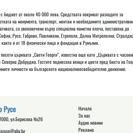
 с бюджет от около 40 000 лева. Средствата покриват разходите за
отката на монумента, транспорт, монтаж и необходимите административн
ативата, са увековечени върху специална паметна плоча, поставена до
София, Русе, Габрово, Павликени, Етрополе, Долна Митрополия, Стралдж
 както и от 18 физически лица и фондация в Румъния.
осети църквата „Свети Георги“, известна още като „Църквата с часовн
в Северна Добруджа. Гостите поднесоха венци и цветя пред бюста на Гео
чимите личности на българското националноосвободително движение.
о Русе
Начало
За нас
 7000, ул.Борисова №26
Аудио новини
Реклама
ioruse@abv.bg