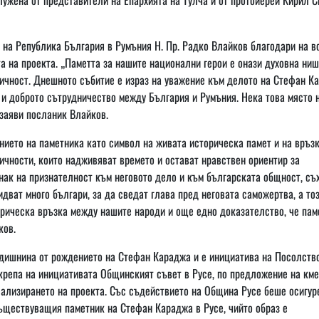
на Република България в Румъния Н. Пр. Радко Влайков благодари на в
а на проекта. „Паметта за нашите национални герои е онази духовна ниш
ичност. Днешното събитие е израз на уважение към делото на Стефан К
 и доброто сътрудничество между България и Румъния. Нека това място 
 заяви посланик Влайков.
ието на паметника като символ на живата историческа памет и на връз
ичности, които надживяват времето и остават нравствен ориентир за
знак на признателност към неговото дело и към българската общност, съ
 идват много българи, за да сведат глава пред неговата саможертва, а то
орическа връзка между нашите народи и още едно доказателство, че пам
ков.
одишнина от рождението на Стефан Караджа и е инициатива на Посолств
крепа на инициативата Общинският съвет в Русе, по предложение на кме
еализирането на проекта. Със съдействието на Община Русе беше осигур
съществуващия паметник на Стефан Караджа в Русе, чийто образ е