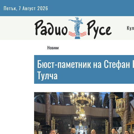
Петък, 7 Август 2026
Кул
Новини
Бюст-паметник на Стефан 
Тулча