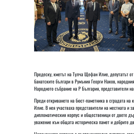
Предеску, кметът на Тулча Щефан Илие, депутатът от
банатските българи в Румъния Георги Наков, народни
Народното събрание на Р България, представители на 
Преди откриването на бюст-паметника в сградата на 
Илие. В нея участваха представители на местната и з
дипломатическия корпус и общественици от двете дър
уважение към общата историческа памет и добрите д
Церемонията започна с възпоменателна литургия, отсл