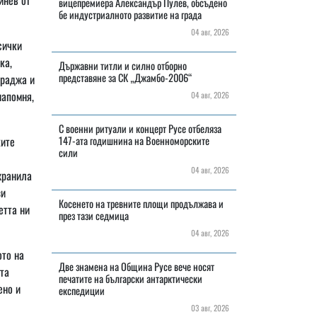
вицепремиера Александър Пулев, обсъдено
бе индустриалното развитие на града
04 авг, 2026
сички
ка,
Държавни титли и силно отборно
представяне за СК „Джамбо-2006“
араджа и
напомня,
04 авг, 2026
С военни ритуали и концерт Русе отбеляза
ките
147-ата годишнина на Военноморските
сили
04 авг, 2026
хранила
зи
Косенето на тревните площи продължава и
етта ни
през тази седмица
04 авг, 2026
ото на
Две знамена на Община Русе вече носят
та
печатите на български антарктически
ено и
експедиции
03 авг, 2026