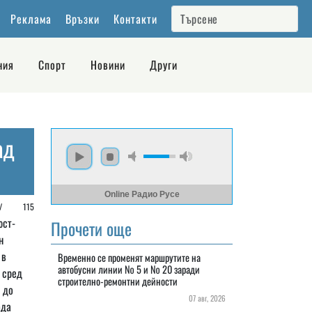
Реклама
Връзки
Контакти
ния
Спорт
Новини
Други
ад
Online Радио Русе
е /
115
юст-
Прочети още
н
 в
Временно се променят маршрутите на
автобусни линии № 5 и № 20 заради
 сред
строително-ремонтни дейности
 до
07 авг, 2026
ода