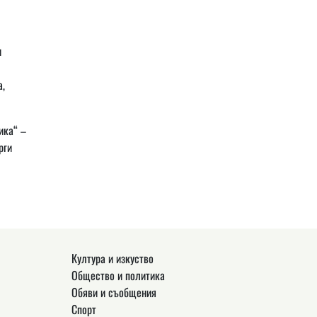
и
а,
ика“ –
рги
Култура и изкуство
Общество и политика
Обяви и съобщения
Спорт