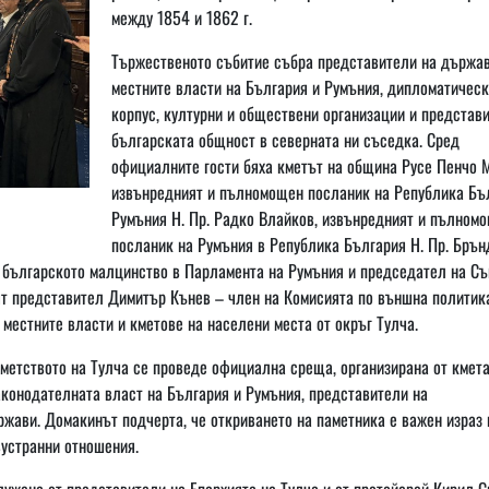
между 1854 и 1862 г.
Тържественото събитие събра представители на държав
местните власти на България и Румъния, дипломатичес
корпус, културни и обществени организации и представ
българската общност в северната ни съседка. Сред
официалните гости бяха кметът на община Русе Пенчо 
извънредният и пълномощен посланик на Република Бъ
Румъния Н. Пр. Радко Влайков, извънредният и пълном
посланик на Румъния в Република България Н. Пр. Бръ
 българското малцинство в Парламента на Румъния и председател на Съ
ят представител Димитър Кънев – член на Комисията по външна политик
местните власти и кметове на населени места от окръг Тулча.
кметството на Тулча се проведе официална среща, организирана от кме
аконодателната власт на България и Румъния, представители на
жави. Домакинът подчерта, че откриването на паметника е важен израз 
вустранни отношения.
ужена от представители на Епархията на Тулча и от протойерей Кирил С