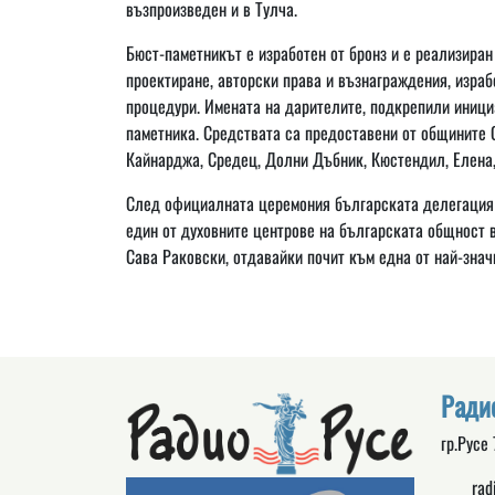
възпроизведен и в Тулча.
Бюст-паметникът е изработен от бронз и е реализиран
проектиране, авторски права и възнаграждения, израб
процедури. Имената на дарителите, подкрепили иници
паметника. Средствата са предоставени от общините 
Кайнарджа, Средец, Долни Дъбник, Кюстендил, Елена,
След официалната церемония българската делегация п
един от духовните центрове на българската общност 
Сава Раковски, отдавайки почит към една от най-зна
Ради
гр.Русе
rad